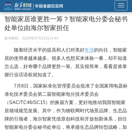
展
开
智能家居谁更胜一筹？智能家电分委会秘书
或
处单位由海尔智家担任
折
叠
新华财经
2020年07月22日14:44
导
随着经济水平的提高和人们对美好
生活
的向往，智能家
航
居的使用者越来越多。很多人也想买来体验一番，却不知道
怎么选，好奇哪个品牌更胜一筹。其实很简单，看看是谁掌
握行业话语权就知道了。
7月8日，国家标准化管理委员会批准了全国家用电器标
准化技术委员会第二届智能家电分技术委员会
（SAC/TC46/SC15）的换届方案，更好地推动我国智能家
居领域规范发展。其中，作为物联网时代场景品牌、生态品
牌的引领者，海尔智家凭借原创科技和开放创新体系，担任
智能家电分委会秘书处单位，将承接生态品牌转型战略，加