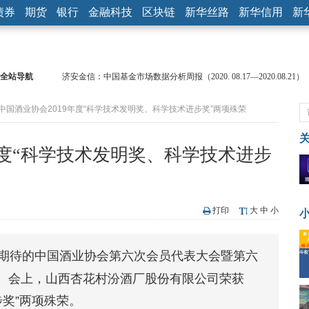
债券
期货
银行
金融科技
区块链
新华丝路
新华信用
新
全站导航
【见·闻】疫情下，新加坡旅游业步履维艰
记者手记：疫情下的香港零售业如何浴火重生？
获中国酒业协会2019年度“科学技术发明奖、科学技术进步奖”两项殊荣
【见·闻】疫情下一家香港传统零售商的转型突围之旅
济安金信：中国基金市场数据分析周报（2020. 07.27—2020.07.31）
【新华财经调查】同业存单、结构性存款玩起“跷跷板” 结构性失衡
年度“科学技术发明奖、科学技术进步
在“隐秘的角落”
央行公开市场净投放300亿元 短端资金利率明显下行
基本面及股市双轮冲击 债市回调十年期债表现最弱
沥青期货连续两日涨逾3% 沪银及两粕涨势喜人
打印
大
中
小
恒生聚源：北斗收官之星发射成功，全产业链解析
济安金信：中国基金市场数据分析周报（2020. 08.17—2020.08.21）
和期待的中国酒业协会第六次会员代表大会暨第六
。会上，山西杏花村汾酒厂股份有限公司荣获
步奖”两项殊荣。