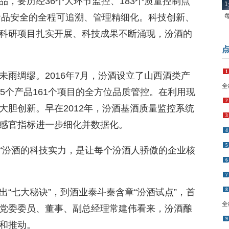
，要历经36个大环节监控、183个质量控制点
1
了食品安全的全程可追溯、管理精细化。科技创新、
科研项目扎实开展、科技成果不断涌现，汾酒的
1
雨绸缪。2016年7月，汾酒设立了山西酒类产
全
5个产品161个项目的全方位品质管控。在利用现
2
大胆创新。早在2012年，汾酒基酒质量监控系统
3
感官指标进一步细化并数据化。
4
5
“汾酒的科技实力，是让每个汾酒人骄傲的企业核
6
。
7
8
“七大秘诀”，到酒业泰斗秦含章“汾酒试点”，首
全
党委委员、董事、副总经理常建伟看来，汾酒酿
9
和推动。