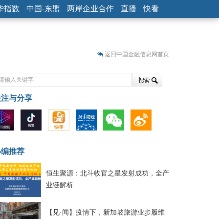
华指数
中国-东盟
两岸企业合作
直播
快看
返回中国金融信息网首页
关注与分享
藏
小编推荐
恒生聚源：北斗收官之星发射成功，全产
业链解析
【见·闻】疫情下，新加坡旅游业步履维