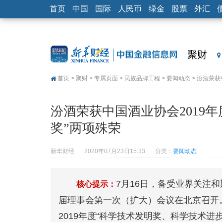
首页
中国
国际
人民币
绿金
股票
外汇
聚财
首页
>
聚财
>
专属页面
>
民族品牌工程
>
要闻动态
> 汾酒荣
汾酒荣获中国酒业协会2019
奖”两项殊荣
新华财经
2020年07月23日15:33
分类：
要闻动态
7月16日，备受业界关注
核心提示：
届理事会第一次（扩大）会议在北京召开
2019年度“科学技术发明奖、科学技术进