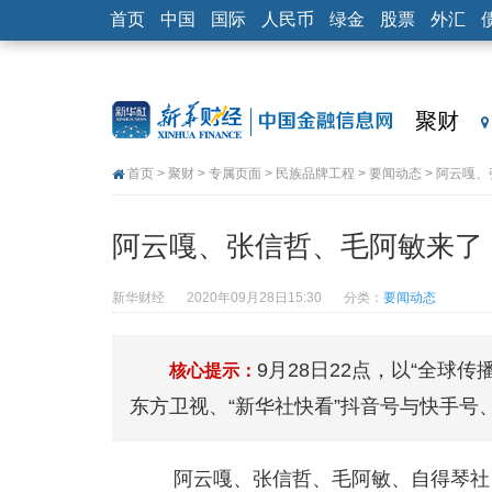
首页
中国
国际
人民币
绿金
股票
外汇
聚财
首页
>
聚财
>
专属页面
>
民族品牌工程
>
要闻动态
> 阿云嘎
阿云嘎、张信哲、毛阿敏来了！
新华财经
2020年09月28日15:30
分类：
要闻动态
9月28日22点，以“全球
核心提示：
东方卫视、“新华社快看”抖音号与快手号
阿云嘎、张信哲、毛阿敏、自得琴社