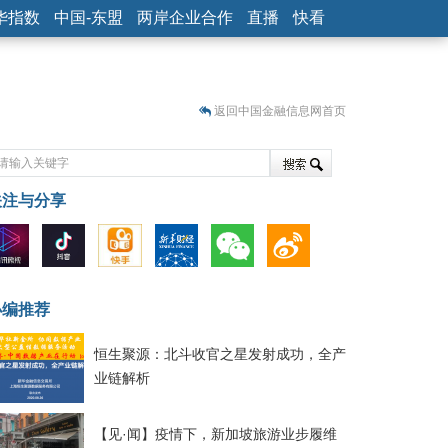
华指数
中国-东盟
两岸企业合作
直播
快看
返回中国金融信息网首页
关注与分享
藏
小编推荐
恒生聚源：北斗收官之星发射成功，全产
业链解析
【见·闻】疫情下，新加坡旅游业步履维