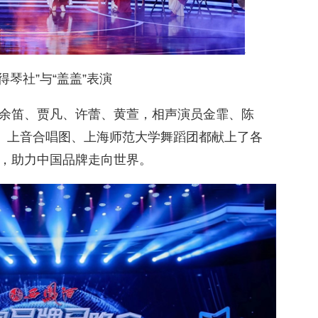
得琴社”与“盖盖”表演
余笛、贾凡、许蕾、黄萱，相声演员金霏、陈
团、上音合唱图、上海师范大学舞蹈团都献上了各
，助力中国品牌走向世界。