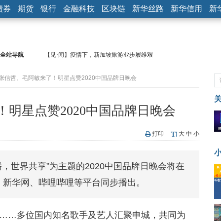
债券
期货
银行
金融科技
区块链
新华丝路
新华信用
新
全站导航
【见·闻】疫情下，新加坡旅游业步履维艰
记者手记：疫情下的香港零售业如何浴火重生？
、张信哲、毛阿敏来了！明星点赞2020中国品牌日晚会
【见·闻】疫情下一家香港传统零售商的转型突围之旅
济安金信：中国基金市场数据分析周报（2020. 07.27—2020.07.31）
【新华财经调查】同业存单、结构性存款玩起“跷跷板” 结构性失衡
明星点赞2020中国品牌日晚会
在“隐秘的角落”
央行公开市场净投放300亿元 短端资金利率明显下行
基本面及股市双轮冲击 债市回调十年期债表现最弱
打印
大
中
小
沥青期货连续两日涨逾3% 沪银及两粕涨势喜人
恒生聚源：北斗收官之星发射成功，全产业链解析
传播，世界共享”为主题的2020中国品牌日晚会将在
济安金信：中国基金市场数据分析周报（2020. 08.17—2020.08.21）
、新华网、哔哩哔哩等平台同步播出。
……多位国内知名歌手及艺人汇聚申城，共同为