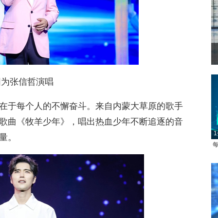
图为张信哲演唱
在于每个人的不懈奋斗。来自内蒙大草原的歌手
1
歌曲《牧羊少年》，唱出热血少年不断追逐的音
每
量。
1