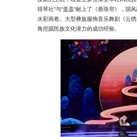
得琴社”与“盖盖”献上了《卷珠帘》，国
水彩画卷。大型彝族服饰音乐舞剧《云绣
角挖掘民族文化潜力的成功经验。