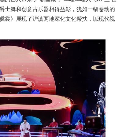
风爵士舞和创意古乐器相得益彰，犹如一幅卷动的
彝裳》展现了沪滇两地深化文化帮扶，以现代视