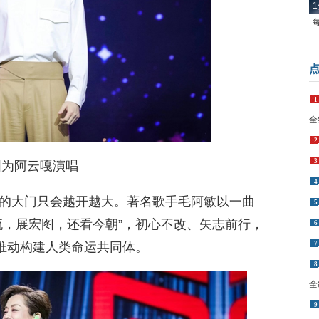
1
全
2
3
4
图为阿云嘎演唱
5
6
的大门只会越开越大。著名歌手毛阿敏以一曲
7
流，展宏图，还看今朝”，初心不改、矢志前行，
8
，推动构建人类命运共同体。
全
9