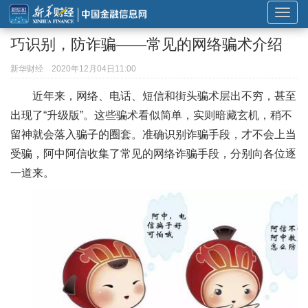
展
开
巧识别，防诈骗——常见的网络骗术介绍
或
折
新华财经
2020年12月04日11:00
叠
近年来，网络、电话、短信和街头骗术层出不穷，甚至
导
出现了“升级版”。这些骗术看似简单，实则暗藏玄机，稍不
航
留神就会落入骗子的圈套。准确识别诈骗手段，才不会上当
受骗，阿中阿信收集了常见的网络诈骗手段，分别向各位逐
一道来。