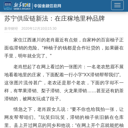
展
开
苏宁供应链新法：在庄稼地里种品牌
或
折
新华财经
2020年12月10日15:30
叠
家住江西遂川的老肖最近有点烦，自家种的百亩柚子正
导
面临滞销的危险。“种柚子的钱都是合作社贷的，如果砸在
航
手里，明年就全完了。”
老肖想起了在网上看过的一张图片：一名老农愁眉不展
地看着地里的庄家，下面配着一行小字“XX滞销帮帮我们”。
这张图片流传甚广，老农还是那个老农，下面的字却不一
样，有苹果滞销、梨子滞销、火龙果滞销……甚至还有奶茶
滞销的，被网友玩成了段子。
情急之下，老肖跟女儿说：“要不你也给我拍一张，让
网友帮帮咱们。”玩笑归玩笑，滞销的柚子依旧躺在仓库
里。县上开过网店的同乡和他说：“在网上开个店就能把柚