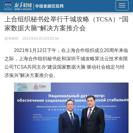
展
开
上合组织秘书处举行千城攻略（TCSA）“国
或
家数据大脑”解决方案推介会
折
叠
新华财经
2021年01月13日20:34
导
2021年1月12日下午，在上海合作组织成立20周年来临
航
之际，上海合作组织秘书处和深圳千城攻略算法云技术有限
公司TCSA共同主办“
建设国家数据
大脑 驱动社会稳定与经
济振兴
”解决方案推介会。