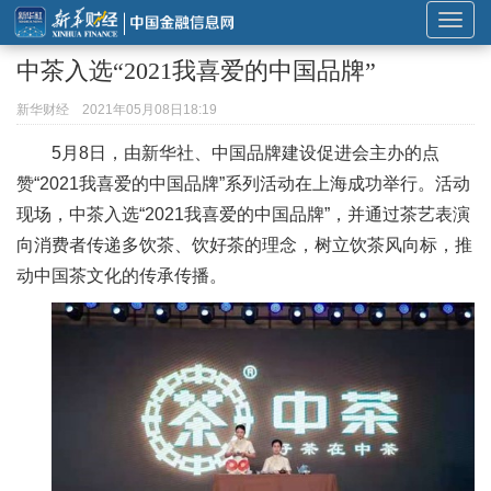
展
开
中茶入选“2021我喜爱的中国品牌”
或
折
新华财经
2021年05月08日18:19
叠
5月8日，由新华社、中国品牌建设促进会主办的点
导
赞“2021我喜爱的中国品牌”系列活动在上海成功举行。活动
航
现场，中茶入选“2021我喜爱的中国品牌”，并通过茶艺表演
向消费者传递多饮茶、饮好茶的理念，树立饮茶风向标，推
动中国茶文化的传承传播。