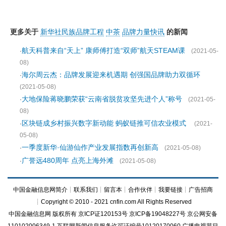
更多关于
新华社民族品牌工程
中茶
品牌力量快讯
的新闻
航天科普来自“天上” 康师傅打造“双师”航天STEAM课
·
(2021-05-
08)
海尔周云杰：品牌发展迎来机遇期 创强国品牌助力双循环
·
(2021-05-08)
大地保险蒋晓鹏荣获“云南省脱贫攻坚先进个人”称号
·
(2021-05-
08)
区块链成乡村振兴数字新动能 蚂蚁链推可信农业模式
·
(2021-
05-08)
一季度新华·仙游仙作产业发展指数再创新高
·
(2021-05-08)
广誉远480周年 点亮上海外滩
·
(2021-05-08)
中国金融信息网简介
┊
联系我们
┊
留言本
┊
合作伙伴
┊
我要链接
┊
广告招商
┊Copyright © 2010 - 2021 cnfin.com All Rights Reserved
中国金融信息网
版权所有
京ICP证120153号
京ICP备19048227号 京公网安备
110102006349-1 互联网新闻信息服务许可证编号10120170060
广播电视节目