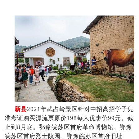
新县
2021
年武占岭景区针对中招高招学子凭
准考证购买漂流票原价198每人优惠价99元。截
止到8月底。鄂豫皖苏区首府革命博物馆、鄂豫
皖苏区首府烈士陵园、鄂豫皖苏区首府旧址