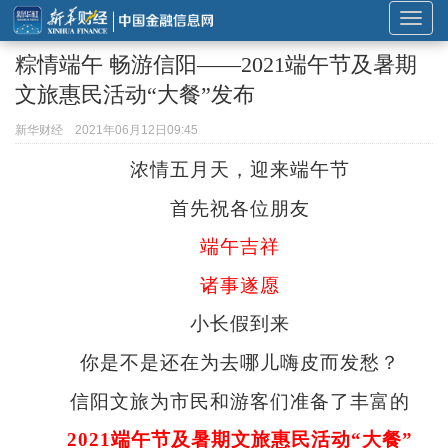
展
开
粽情端午 畅游信阳——2021端午节及暑期
或
文旅惠民活动“大餐”发布
折
叠
新华财经
2021年06月12日09:45
导
浓情五月天
，
迎来端午节
航
首先祝各位朋友
端午吉祥
诸事遂愿
小长假到来
你是不是还在为去哪儿嗨皮而发愁
？
信阳文旅为市民和游客们准备了丰富的
2021
端午节及暑期文旅惠民活动
“
大餐
”