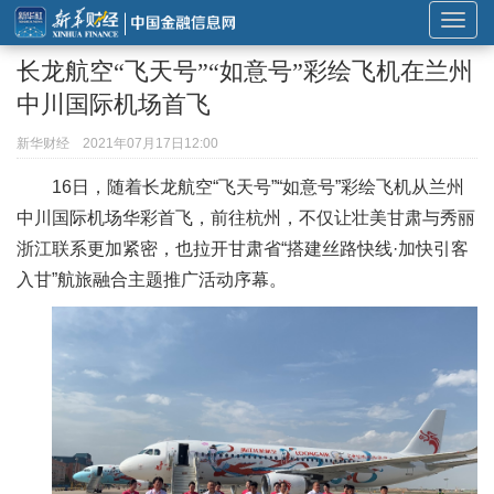
展
开
长龙航空“飞天号”“如意号”彩绘飞机在兰州
或
中川国际机场首飞
折
叠
新华财经
2021年07月17日12:00
导
16日，随着长龙航空“飞天号”“如意号”彩绘飞机从兰州
航
中川国际机场华彩首飞，前往杭州，不仅让壮美甘肃与秀丽
浙江联系更加紧密，也拉开甘肃省“搭建丝路快线·加快引客
入甘”航旅融合主题推广活动序幕。