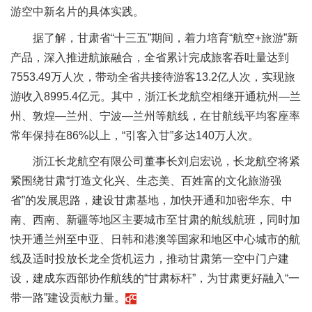
游空中新名片的具体实践。
据了解，甘肃省“十三五”期间，着力培育“航空+旅游”新
产品，深入推进航旅融合，全省累计完成旅客吞吐量达到
7553.49万人次，带动全省共接待游客13.2亿人次，实现旅
游收入8995.4亿元。其中，浙江长龙航空相继开通杭州—兰
州、敦煌—兰州、宁波—兰州等航线，在甘航线平均客座率
常年保持在86%以上，“引客入甘”多达140万人次。
浙江长龙航空有限公司董事长刘启宏说，长龙航空将紧
紧围绕甘肃“打造文化兴、生态美、百姓富的文化旅游强
省”的发展思路，建设甘肃基地，加快开通和加密华东、中
南、西南、新疆等地区主要城市至甘肃的航线航班，同时加
快开通兰州至中亚、日韩和港澳等国家和地区中心城市的航
线及适时投放长龙全货机运力，推动甘肃第一空中门户建
设，建成东西部协作航线的“甘肃标杆”，为甘肃更好融入“一
带一路”建设贡献力量。