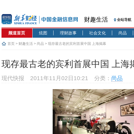
财趣生活
全站导航
频道首页
炫图
理财故事
社会文化
尚品
首页
>
财趣生活
>
尚品
> 现存最古老的宾利首展中国 上海揭幕
现存最古老的宾利首展中国 上海
现代快报
2011年11月02日10:21
分类：
尚品