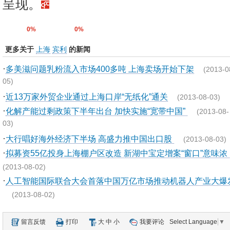
呈现。
0%
0%
更多关于
上海
宾利
的新闻
·
多美滋问题乳粉流入市场400多吨 上海卖场开始下架
(2013-0
05)
·
近13万家外贸企业通过上海口岸“无纸化”通关
(2013-08-03)
·
化解产能过剩政策下半年出台 加快实施“宽带中国”
(2013-08-
03)
·
大行唱好海外经济下半场 高盛力推中国出口股
(2013-08-03)
·
拟募资55亿投身上海棚户区改造 新湖中宝定增案“窗口”意味浓
(2013-08-02)
·
人工智能国际联合大会首落中国万亿市场推动机器人产业大爆
(2013-08-02)
留言反馈
打印
大
中
小
我要评论
Select Language
▼