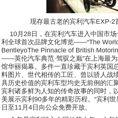
现存最古老的宾利汽车EXP-
10月28日，在宾利汽车进入中国市
利全球首次品牌文化博览——“The World 
BentleyoThe Pinnacle of British Mot
——英伦汽车典范·驾驭之巅”在上海最
馆华丽揭幕。多件一直珍藏于宾利英国
料图片、世代相传的工匠、曾以骄人战
具历史价值的宾利车型均史无前例的汇
宾利诸多鲜为人知的传奇故事的同时，
美展示宾利90多年的精彩历程。“宾利世界
日至11月4日向公众免费开放。