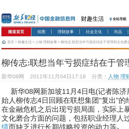
财趣生活
全站导航
频道首页
炫图
理财故事
社会文化
尚品
首页
>
财趣生活
>
人物 理财故事
> 柳传志:联想当年亏损症结在于管理和文化磨
柳传志:联想当年亏损症结在于管
新华08网
2011年11月04日17:18
分类：
人物 理
新华08网新加坡11月4日电(记者陈济
始人柳传志4日回顾在联想集团"复出"
在金融危机之后出现亏损局面，实际上
文化磨合方面的问题，包括职业经理人
绩
而缺乏进行长期战略投资的动力等｡