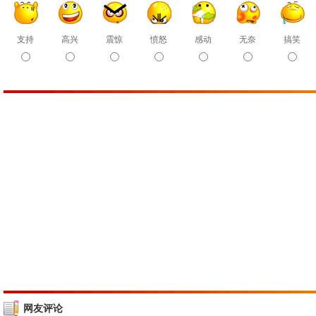
支持
高兴
震惊
愤怒
感动
无奈
搞笑
网友评论