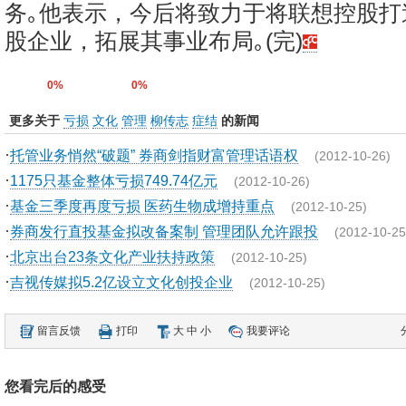
务｡他表示，今后将致力于将联想控股打
股企业，拓展其事业布局｡(完)
0%
0%
更多关于
亏损
文化
管理
柳传志
症结
的新闻
·
托管业务悄然“破题” 券商剑指财富管理话语权
(2012-10-26)
·
1175只基金整体亏损749.74亿元
(2012-10-26)
·
基金三季度再度亏损 医药生物成增持重点
(2012-10-25)
·
券商发行直投基金拟改备案制 管理团队允许跟投
(2012-10-25
·
北京出台23条文化产业扶持政策
(2012-10-25)
·
吉视传媒拟5.2亿设立文化创投企业
(2012-10-25)
留言反馈
打印
大
中
小
我要评论
您看完后的感受