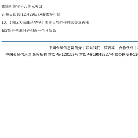
收跌但险守千八美元关口
每日回顾(12月29日):A股市场行情
【国际大宗商品早报】南美天气炒作持续美豆再涨
超2% 油价攀升并创近一个月新高
中国金融信息网简介
┊
联系我们
┊
留言本
┊
合作伙伴
┊
中国金融信息网
版权所有
京ICP证120153号
京ICP备19048227号 京公网安备11