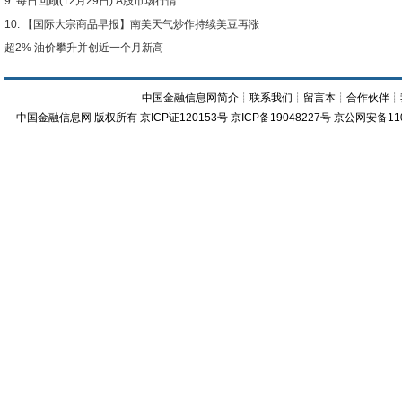
每日回顾(12月29日):A股市场行情
【国际大宗商品早报】南美天气炒作持续美豆再涨
超2% 油价攀升并创近一个月新高
中国金融信息网简介
┊
联系我们
┊
留言本
┊
合作伙伴
┊
中国金融信息网
版权所有
京ICP证120153号
京ICP备19048227号 京公网安备11