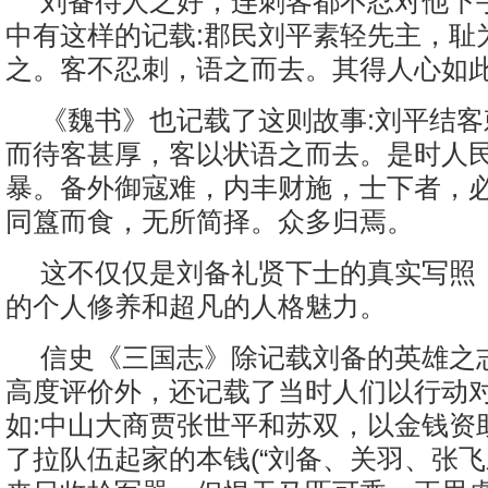
刘备待人之好，连刺客都不忍对他下
中有这样的记载:郡民刘平素轻先主，耻
之。客不忍刺，语之而去。其得人心如
《魏书》也记载了这则故事:刘平结
而待客甚厚，客以状语之而去。是时人
暴。备外御寇难，内丰财施，士下者，
同簋而食，无所简择。众多归焉。
这不仅仅是刘备礼贤下士的真实写照
的个人修养和超凡的人格魅力。
信史《三国志》除记载刘备的英雄之
高度评价外，还记载了当时人们以行动对
如:中山大商贾张世平和苏双，以金钱资
了拉队伍起家的本钱(“刘备、关羽、张