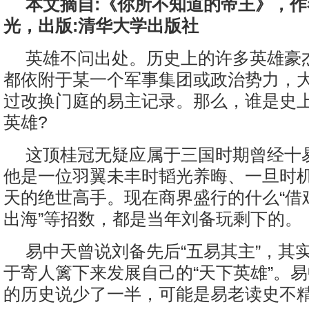
本文摘自:《你所不知道的帝王》，作
光，出版:清华大学出版社
英雄不问出处。历史上的许多英雄豪
都依附于某一个军事集团或政治势力，
过改换门庭的易主记录。那么，谁是史
英雄?
这顶桂冠无疑应属于三国时期曾经十
他是一位羽翼未丰时韬光养晦、一旦时
天的绝世高手。现在商界盛行的什么“借鸡
出海”等招数，都是当年刘备玩剩下的。
易中天曾说刘备先后“五易其主”，其
于寄人篱下来发展自己的“天下英雄”。
的历史说少了一半，可能是易老读史不