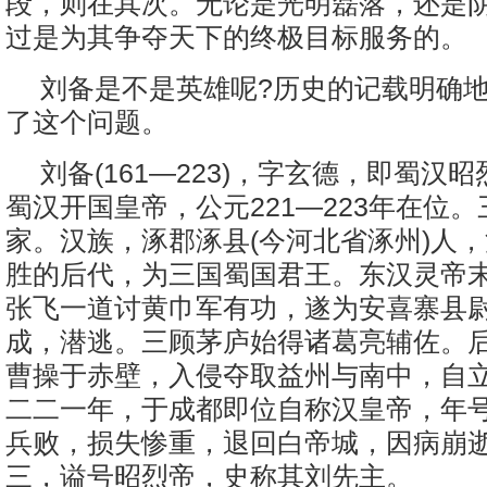
段，则在其次。无论是光明磊落，还是
过是为其争夺天下的终极目标服务的。
刘备是不是英雄呢?历史的记载明确
了这个问题。
刘备(161—223)，字玄德，即蜀汉
蜀汉开国皇帝，公元221—223年在位
家。汉族，涿郡涿县(今河北省涿州)人
胜的后代，为三国蜀国君王。东汉灵帝
张飞一道讨黄巾军有功，遂为安喜寨县
成，潜逃。三顾茅庐始得诸葛亮辅佐。
曹操于赤壁，入侵夺取益州与南中，自
二二一年，于成都即位自称汉皇帝，年
兵败，损失惨重，退回白帝城，因病崩
三，谥号昭烈帝，史称其刘先主。