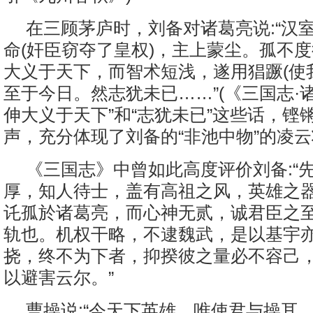
在三顾茅庐时，刘备对诸葛亮说:“汉
命(奸臣窃夺了皇权)，主上蒙尘。孤不
大义于天下，而智术短浅，遂用猖蹶(使
至于今日。然志犹未已……”(《三国志·诸
伸大义于天下”和“志犹未已”这些话，铿
声，充分体现了刘备的“非池中物”的凌
《三国志》中曾如此高度评价刘备:“
厚，知人待士，盖有高祖之风，英雄之
讬孤於诸葛亮，而心神无贰，诚君臣之
轨也。机权干略，不逮魏武，是以基宇
挠，终不为下者，抑揆彼之量必不容己
以避害云尔。”
曹操说:“今天下英雄，唯使君与操耳。