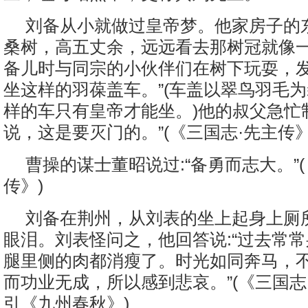
刘备从小就做过皇帝梦。他家房子的
桑树，高五丈余，远远看去那树冠就像
备儿时与同宗的小伙伴们在树下玩耍，发
坐这样的羽葆盖车。”(车盖以翠鸟羽毛
样的车只有皇帝才能坐。)他的叔父急忙制
说，这是要灭门的。”(《三国志·先主传》
曹操的谋士董昭说过:“备勇而志大。”
传》)
刘备在荆州，从刘表的坐上起身上厕
眼泪。刘表怪问之，他回答说:“过去常
腿里侧的肉都消瘦了。时光如同奔马，
而功业无成，所以感到悲哀。”(《三国志
引《九州春秋》)