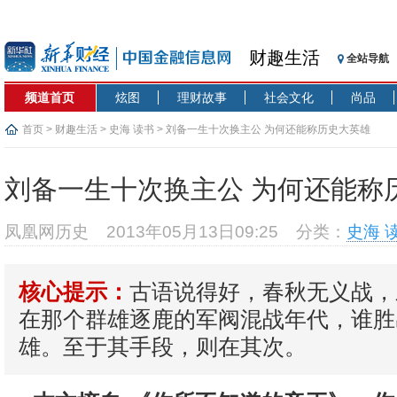
财趣生活
全站导航
频道首页
炫图
理财故事
社会文化
尚品
首页
>
财趣生活
>
史海 读书
> 刘备一生十次换主公 为何还能称历史大英雄
刘备一生十次换主公 为何还能称
凤凰网历史
2013年05月13日09:25
分类：
史海 
古语说得好，春秋无义战，
核心提示：
在那个群雄逐鹿的军阀混战年代，谁胜
雄。至于其手段，则在其次。