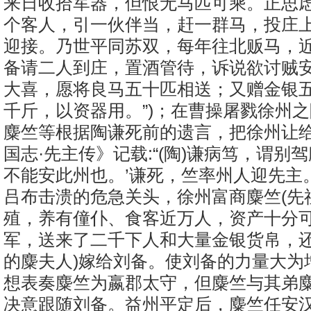
来日收拾军器，但恨无马匹可乘。正思
个客人，引一伙伴当，赶一群马，投庄
迎接。乃世平同苏双，每年往北贩马，
备请二人到庄，置酒管待，诉说欲讨贼
大喜，愿将良马五十匹相送；又赠金银
千斤，以资器用。”)；在曹操屠戮徐州
麋竺等根据陶谦死前的遗言，把徐州让
国志·先主传》记载:“(陶)谦病笃，谓别驾
不能安此州也。’谦死，竺率州人迎先主
吕布击溃的危急关头，徐州富商麋竺(先
殖，养有僮仆、食客近万人，资产十分可
军，送来了二千下人和大量金银货帛，还
的麋夫人)嫁给刘备。使刘备的力量大为
想表奏麋竺为嬴郡太守，但麋竺与其弟
决意跟随刘备。益州平定后，麋竺任安