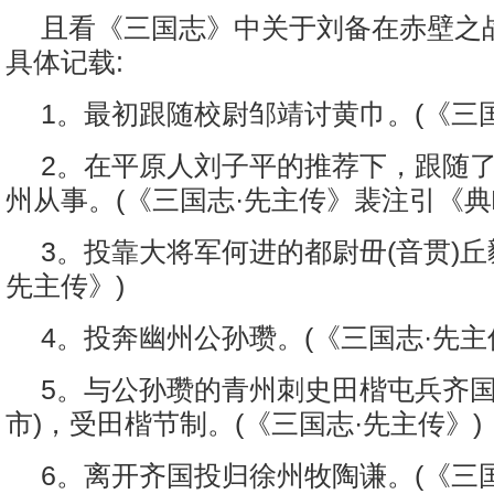
且看《三国志》中关于刘备在赤壁之
具体记载:
1。最初跟随校尉邹靖讨黄巾。(《三国
2。在平原人刘子平的推荐下，跟随
州从事。(《三国志·先主传》裴注引《典
3。投靠大将军何进的都尉毌(音贯)丘
先主传》)
4。投奔幽州公孙瓒。(《三国志·先主
5。与公孙瓒的青州刺史田楷屯兵齐国
市)，受田楷节制。(《三国志·先主传》)
6。离开齐国投归徐州牧陶谦。(《三国