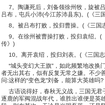
7。陶谦死后，刘备领徐州牧，旋被
吕布，屯兵小沛(今江苏沛县东)。(《三国
8。被吕布打败，投归曹操。(《三国志
9。在徐州被曹操打败，投归袁绍。(
传》)
10。离开袁绍，投归刘表。(《三国志
“城头变幻大王旗”，如此频繁地改换
者无出其右，似有反复无常之嫌。不少
问:这样的“变色龙”刘备，能算大英雄吗?
古语说得好，春秋无义战，三国无君
逐鹿的军阀混战年代，谁胜出谁便是英