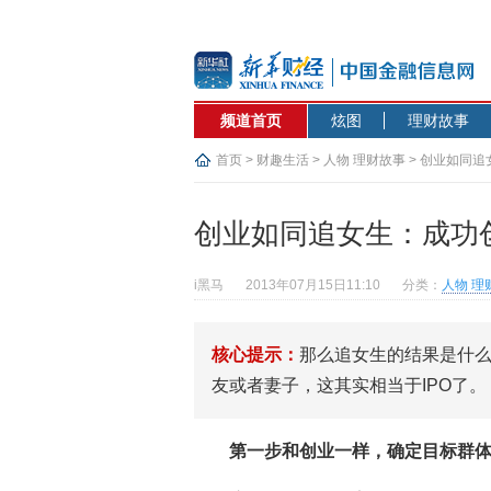
频道首页
炫图
理财故事
首页
>
财趣生活
>
人物 理财故事
> 创业如同
创业如同追女生：成功
i黑马
2013年07月15日11:10
分类：
人物 理
核心提示：
那么追女生的结果是什
友或者妻子，这其实相当于IPO了。
第一步和创业一样，确定目标群