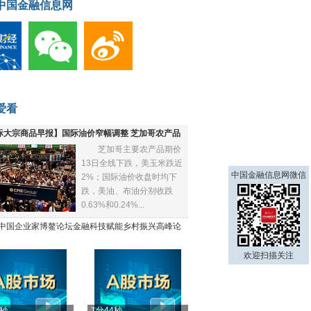
中国金融信息网
爱看
际大宗商品早报】国际油价窄幅调整 芝加哥农产品
芝加哥主要农产品期价
下跌
13日全线下跌，美玉米跌近
中国金融信息网微信
2%；国际油价收盘时均下
跌，美油、布油分别收跌
0.63%和0.24%...
21中国企业家博鳌论坛金融科技赋能乡村振兴高峰论
欢迎扫描关注
4秒
1分44秒