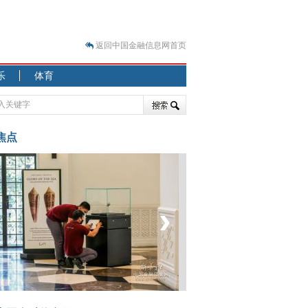
返回中国金融信息网首页
？
乐
体育
突围之旅
7—2020.07.31）
跷跷板” 结构性失衡藏
焦点
显下行
现最弱
人
‹
›
解析
7—2020.08.21）
菲律宾：防疫降级