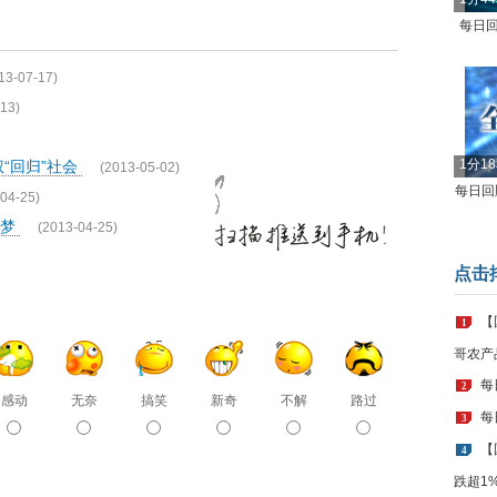
每日回
13-07-17)
13)
1分1
“回归”社会
(2013-05-02)
每日回顾
04-25)
板梦
(2013-04-25)
点击
【
1
哥农产
每
2
感动
无奈
搞笑
新奇
不解
路过
每
3
【
4
跌超1