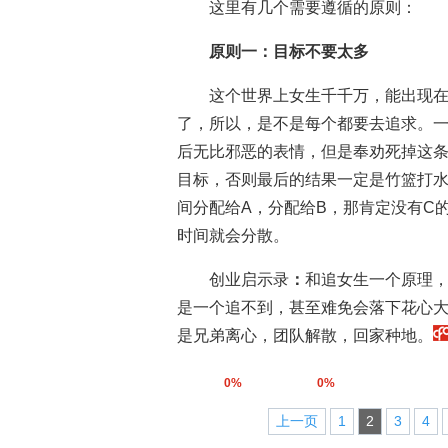
这里有几个需要遵循的原则：
原则一：目标不要太多
这个世界上女生千千万，能出现在你
了，所以，是不是每个都要去追求。
后无比邪恶的表情，但是奉劝死掉这
目标，否则最后的结果一定是竹篮打
间分配给A，分配给B，那肯定没有C
时间就会分散。
创业启示录
：
和追女生一个原理
是一个追不到，甚至难免会落下花心
是兄弟离心，团队解散，回家种地。
0%
0%
上一页
1
2
3
4