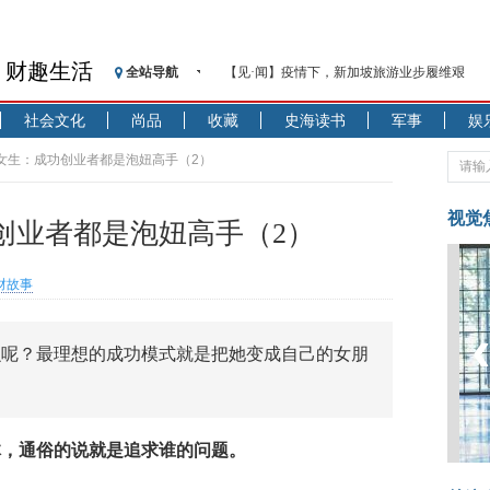
财趣生活
全站导航
【见·闻】疫情下，新加坡旅游业步履维艰
记者手记：疫情下的香港零售业如何浴火重生
社会文化
尚品
收藏
史海读书
军事
娱
【见·闻】疫情下一家香港传统零售商的转型
济安金信：中国基金市场数据分析周报（2020. 07.2
追女生：成功创业者都是泡妞高手（2）
【新华财经调查】同业存单、结构性存款玩起“
在“隐秘的角落”
视觉
创业者都是泡妞高手（2）
央行公开市场净投放300亿元 短端资金利率明
基本面及股市双轮冲击 债市回调十年期债表
财故事
沥青期货连续两日涨逾3% 沪银及两粕涨势喜
恒生聚源：北斗收官之星发射成功，全产业链
么呢？最理想的成功模式就是把她变成自己的女朋
济安金信：中国基金市场数据分析周报（2020. 08.1
体，通俗的说就是追求谁的问题。