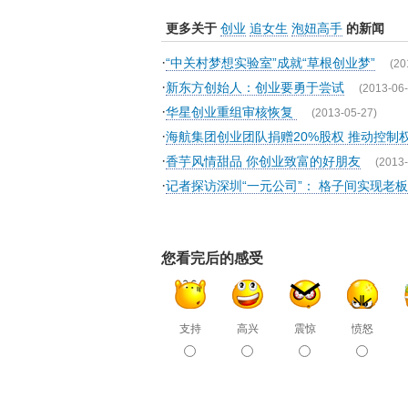
更多关于
创业
追女生
泡妞高手
的新闻
·
“中关村梦想实验室”成就“草根创业梦”
(20
·
新东方创始人：创业要勇于尝试
(2013-06-
·
华星创业重组审核恢复
(2013-05-27)
·
海航集团创业团队捐赠20%股权 推动控制权
·
香芋风情甜品 你创业致富的好朋友
(2013-
·
记者探访深圳“一元公司”： 格子间实现老
您看完后的感受
支持
高兴
震惊
愤怒