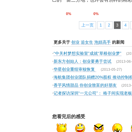
0%
0%
上一页
1
2
3
4
更多关于
创业
追女生
泡妞高手
的新闻
·
“中关村梦想实验室”成就“草根创业梦”
(20
·
新东方创始人：创业要勇于尝试
(2013-06-
·
华星创业重组审核恢复
(2013-05-27)
·
海航集团创业团队捐赠20%股权 推动控制权
·
香芋风情甜品 你创业致富的好朋友
(2013-
·
记者探访深圳“一元公司”： 格子间实现老
您看完后的感受