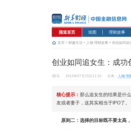
频道首页
炫图
理财故事
首页
>
财趣生活
>
人物 理财故事
> 创业如同
创业如同追女生：成功
i黑马
2013年07月15日11:10
分类：
人物 理
核心提示：
那么追女生的结果是什
友或者妻子，这其实相当于IPO了。
原则二：选择的目标既不要太高