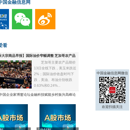
中国金融信息网
爱看
际大宗商品早报】国际油价窄幅调整 芝加哥农产品
芝加哥主要农产品期价
下跌
13日全线下跌，美玉米跌近
中国金融信息网微信
2%；国际油价收盘时均下
跌，美油、布油分别收跌
0.63%和0.24%...
21中国企业家博鳌论坛金融科技赋能乡村振兴高峰论
欢迎扫描关注
4秒
1分44秒