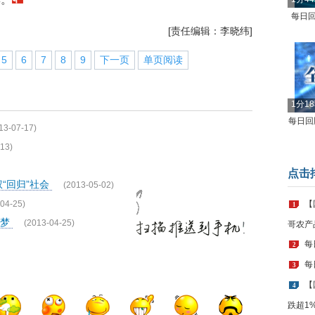
每日回
[责任编辑：李晓纬]
5
6
7
8
9
下一页
单页阅读
1分1
每日回顾
13-07-17)
13)
点击
“回归”社会
(2013-05-02)
04-25)
【
1
板梦
(2013-04-25)
哥农产
每
2
每
3
【
4
跌超1