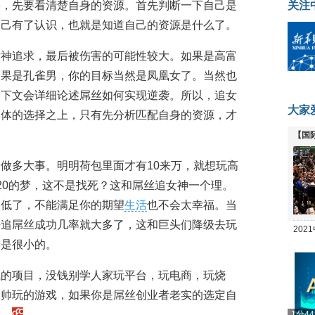
候，先要看清楚自身的资源。首先判断一下自己是
关注
自己有了认识，也就是知道自己的资源是什么了。
女神追求，最后被伤害的可能性较大。如果是高富
如果是孔雀男，你的目标当然是凤凰女了。当然也
，下文会详细论述屌丝如何实现逆袭。所以，追女
大家
群体的选择之上，只有先分析匹配自身的资源，才
【国
全线
做多大事。明明荷包里面才有10来万，就想玩高
20的梦，这不是找死？这和屌丝追女神一个理。
太低了，不能满足你的期望
生活
也不会太幸福。当
去追屌丝成功几率就大多了，这和巨头们降级去玩
20
会是很小的。
坛
钱的项目，没钱别学人家玩平台，玩电商，玩烧
富帅玩的游戏，如果你是屌丝创业者老实的选定自
彩。
1分4