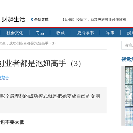
财趣生活
全站导航
【见·闻】疫情下，新加坡旅游业步履维艰
记者手记：疫情下的香港零售业如何浴火重生
社会文化
尚品
收藏
史海读书
军事
娱
【见·闻】疫情下一家香港传统零售商的转型
济安金信：中国基金市场数据分析周报（2020. 07.2
追女生：成功创业者都是泡妞高手（3）
【新华财经调查】同业存单、结构性存款玩起“
在“隐秘的角落”
视觉
创业者都是泡妞高手（3）
央行公开市场净投放300亿元 短端资金利率明
基本面及股市双轮冲击 债市回调十年期债表
财故事
沥青期货连续两日涨逾3% 沪银及两粕涨势喜
恒生聚源：北斗收官之星发射成功，全产业链
么呢？最理想的成功模式就是把她变成自己的女朋
济安金信：中国基金市场数据分析周报（2020. 08.1
，也不要太低