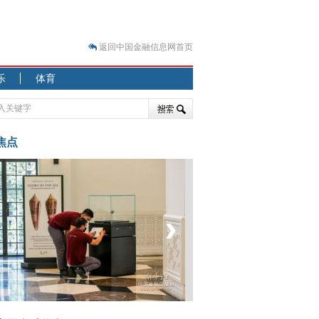
返回中国金融信息网首页
？
乐
体育
突围之旅
7—2020.07.31）
跷跷板” 结构性失衡藏
焦点
显下行
现最弱
人
‹
›
解析
7—2020.08.21）
菲律宾：防疫降级