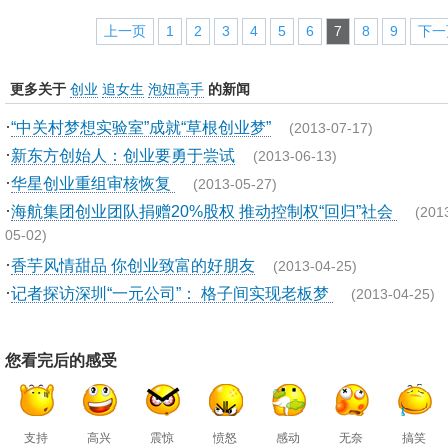
上一页
1
2
3
4
5
6
7
8
9
下一
更多关于
创业
追女生
泡妞高手
的新闻
·
“中关村梦想实验室”成就“草根创业梦”
(2013-07-17)
·
新东方创始人：创业要勇于尝试
(2013-06-13)
·
华星创业重组审核恢复
(2013-05-27)
·
海航集团创业团队捐赠20%股权 推动控制权“回归”社会
(201
05-02)
·
香芋风情甜品 你创业致富的好朋友
(2013-04-25)
·
记者探访深圳“一元公司”： 格子间实现老板梦
(2013-04-25)
您看完后的感受
支持
高兴
震惊
愤怒
感动
无奈
搞笑