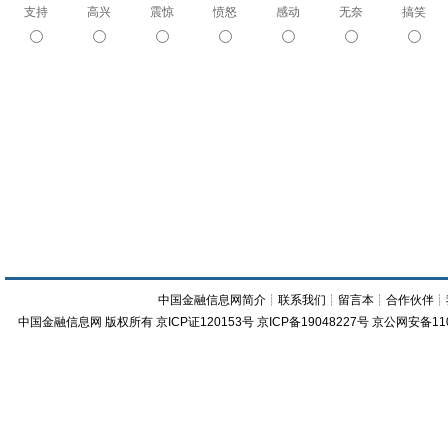
支持
高兴
震惊
愤怒
感动
无奈
搞笑
中国金融信息网简介
┊
联系我们
┊
留言本
┊
合作伙伴
┊
中国金融信息网
版权所有
京ICP证120153号
京ICP备19048227号 京公网安备11