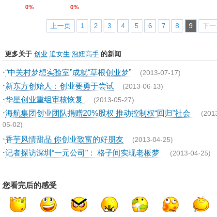
0%
0%
上一页
1
2
3
4
5
6
7
8
9
下一
更多关于
创业
追女生
泡妞高手
的新闻
·
“中关村梦想实验室”成就“草根创业梦”
(2013-07-17)
·
新东方创始人：创业要勇于尝试
(2013-06-13)
·
华星创业重组审核恢复
(2013-05-27)
·
海航集团创业团队捐赠20%股权 推动控制权“回归”社会
(201
05-02)
·
香芋风情甜品 你创业致富的好朋友
(2013-04-25)
·
记者探访深圳“一元公司”： 格子间实现老板梦
(2013-04-25)
您看完后的感受