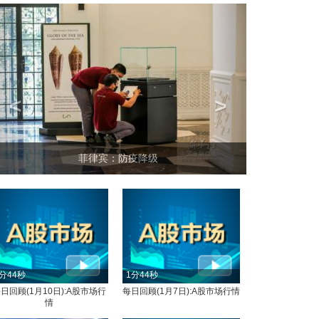
<
>
菲律宾：防疫降级
分44秒
1分44秒
日回顾(1月10日):A股市场行
每日回顾(1月7日):A股市场行情
情