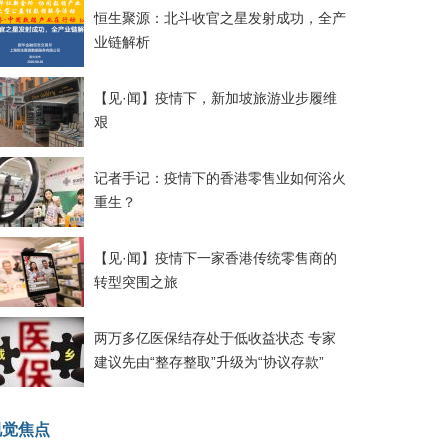
恒生聚源：北斗收官之星发射成功，全产
业链解析
【见·闻】疫情下，新加坡旅游业步履维
艰
记者手记：疫情下的香港零售业如何浴火
重生？
【见·闻】疫情下一家香港传统零售商的
转型突围之旅
两万多亿医保结存处于低收益状态 专家
建议先由“整存整取”升级为“协议存款”
视觉焦点