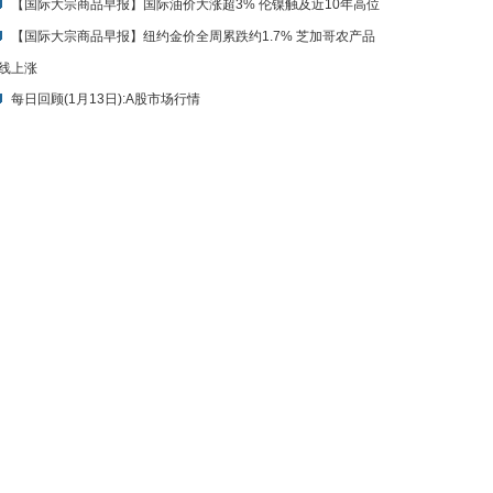
【国际大宗商品早报】国际油价大涨超3% 伦镍触及近10年高位
【国际大宗商品早报】纽约金价全周累跌约1.7% 芝加哥农产品
线上涨
每日回顾(1月13日):A股市场行情