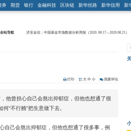
债券
期货
银行
金融科技
区块链
新华丝路
新华信用
新
全站导航
济安金信：中国基金市场数据分析周报（2020. 08.17—2020.08.21）
【见·闻】疫情下，新加坡旅游业步履维艰
记者手记：疫情下的香港零售业如何浴火重生？
【见·闻】疫情下一家香港传统零售商的转型突围之旅
济安金信：中国基金市场数据分析周报（2020. 07.27—2020.07.31）
【新华财经调查】同业存单、结构性存款玩起“跷跷板” 结构性失衡
在“隐秘的角落”
央行公开市场净投放300亿元 短端资金利率明显下行
打印
大
中
小
我要评论
基本面及股市双轮冲击 债市回调十年期债表现最弱
沥青期货连续两日涨逾3% 沪银及两粕涨势喜人
时，他曾担心自己会熬出抑郁症，但他也想通了很
恒生聚源：北斗收官之星发射成功，全产业链解析
何“不行贿”把生意做下去。
心自己会熬出抑郁症，但他也想通了很多事，例