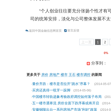
“个人创业往往要充分张扬个性才有
司的统筹安排，淡化与公司整体发展不太
留言反馈
返回中国金融信息网首页
上一页
1
2
0%
分享到：
更多关于
房价
房地产
楼市
王石
楼市调控
的新闻
量价齐跌：楼市是否拉开“跳水”序幕？
·
(2014-05-07
买房还真得一咬牙一跺脚
·
(2014-05-06)
中国楼市转轨迹象考验政府调控如何落子布局
·
(201
五一楼市遇寒流 房价全面下跌序幕或将开启
·
(2014-
安徽铜陵出台一系列房地产市场“利好”政策
·
(2014-0