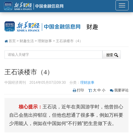
展
开
或
财趣
折
叠
首页
>
财趣生活
>
理财故事
> 王石谈楼市（4）
导
航
王石谈楼市（4）
中国经济周刊
2014年05月07日09:30
分类：
理财故事
打印
大
中
小
我要评论
核心提示：
王石说，近年在美国游学时，他曾担心
自己会熬出抑郁症，但他也想通了很多事，例如万科要
少用能人，例如在中国如何“不行贿”把生意做下去。