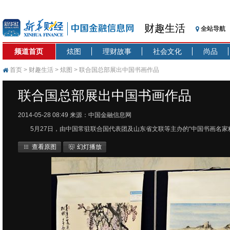
财趣生活
全站导航
频道首页
炫图
理财故事
社会文化
尚品
首页
>
财趣生活
>
炫图
> 联合国总部展出中国书画作品
联合国总部展出中国书画作品
2014-05-28 08:49
来源：中国金融信息网
5月27日，由中国常驻联合国代表团及山东省文联等主办的“中国书画名
查看原图
幻灯播放