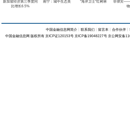
新加坡经济第三季度同
南宁：城中生态美
“海岸卫士”红树林
菲律宾——
比增长6.5%
物
中国金融信息网简介
┊
联系我们
┊
留言本
┊
合作伙伴
┊
中国金融信息网
版权所有
京ICP证120153号
京ICP备19048227号 京公网安备11