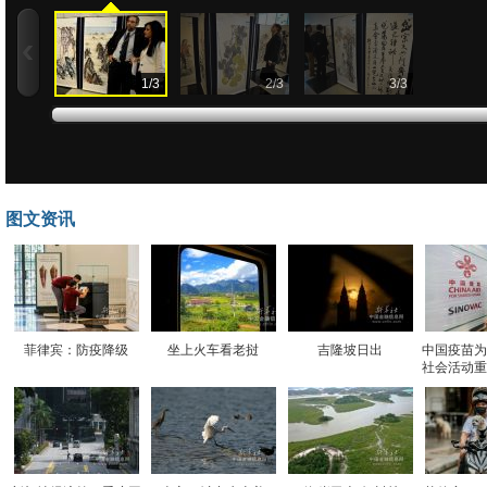
1
/
3
2
/
3
3
/
3
图文资讯
菲律宾：防疫降级
坐上火车看老挝
吉隆坡日出
中国疫苗为
社会活动重