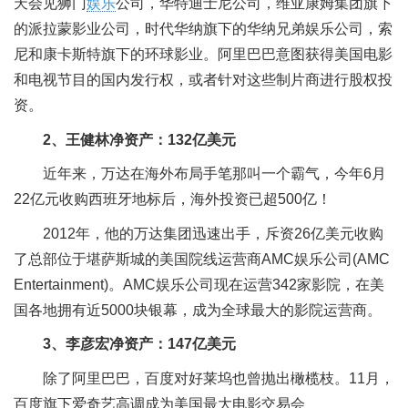
天会见狮门
娱乐
公司，华特迪士尼公司，维亚康姆集团旗下
的派拉蒙影业公司，时代华纳旗下的华纳兄弟娱乐公司，索
尼和康卡斯特旗下的环球影业。阿里巴巴意图获得美国电影
和电视节目的国内发行权，或者针对这些制片商进行股权投
资。
2、王健林净资产：132亿美元
近年来，万达在海外布局手笔那叫一个霸气，今年6月
22亿元收购西班牙地标后，海外投资已超500亿！
2012年，他的万达集团迅速出手，斥资26亿美元收购
了总部位于堪萨斯城的美国院线运营商AMC娱乐公司(AMC
Entertainment)。AMC娱乐公司现在运营342家影院，在美
国各地拥有近5000块银幕，成为全球最大的影院运营商。
3、李彦宏净资产：147亿美元
除了阿里巴巴，百度对好莱坞也曾抛出橄榄枝。11月，
百度旗下爱奇艺高调成为美国最大电影交易会