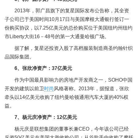
2013年，郭广昌旗下的复星国际发布公告称，其全资
子公司已于美国时间10月17日与美国摩根大通银行签订一
份购买协议，以7.25亿美元的总价购买位于美国纽约州纽约
市Liberty大街16－48号的第一大通曼哈顿广场。
据了解，复星还投资入股了高档服装制造商圣约翰针织
品国际集团。
6、张欣净资产：37亿美元
作为中国最具影响力的房地产开发商之一，SOHO中国
开发的建筑以前卫
时尚
风格著称。2013年，据报道，张欣
牵头以14亿美元收购了纽约曼哈顿通用汽车大厦的40%权
益。
7、杨元庆净资产：12亿美元
杨元庆是联想集团的董事长兼CEO，今年该公司已经
斥资50亿美元在美国大举收购公司：从谷歌手中收购了摩托