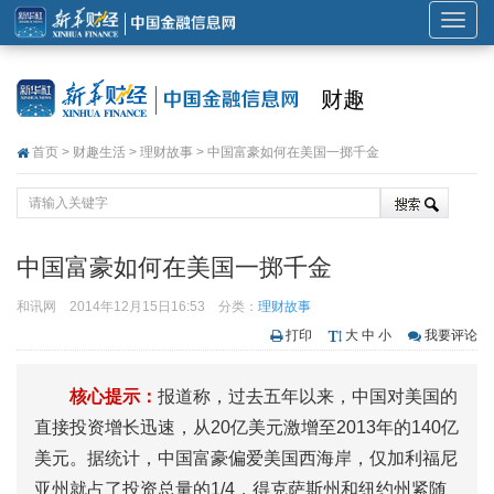
展
开
或
财趣
折
叠
首页
>
财趣生活
>
理财故事
> 中国富豪如何在美国一掷千金
导
航
中国富豪如何在美国一掷千金
和讯网
2014年12月15日16:53
分类：
理财故事
打印
大
中
小
我要评论
核心提示：
报道称，过去五年以来，中国对美国的
直接投资增长迅速，从20亿美元激增至2013年的140亿
美元。据统计，中国富豪偏爱美国西海岸，仅加利福尼
亚州就占了投资总量的1/4，得克萨斯州和纽约州紧随