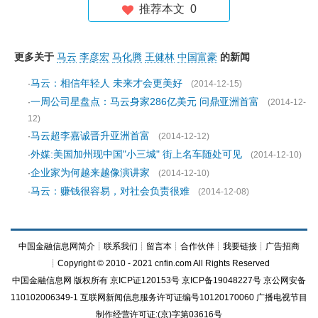
推荐本文
0
更多关于
马云
李彦宏
马化腾
王健林
中国富豪
的新闻
马云：相信年轻人 未来才会更美好
·
(2014-12-15)
一周公司星盘点：马云身家286亿美元 问鼎亚洲首富
·
(2014-12-
12)
马云超李嘉诚晋升亚洲首富
·
(2014-12-12)
外媒:美国加州现中国"小三城" 街上名车随处可见
·
(2014-12-10)
企业家为何越来越像演讲家
·
(2014-12-10)
马云：赚钱很容易，对社会负责很难
·
(2014-12-08)
中国金融信息网简介
┊
联系我们
┊
留言本
┊
合作伙伴
┊
我要链接
┊
广告招商
┊Copyright © 2010 - 2021 cnfin.com All Rights Reserved
中国金融信息网
版权所有
京ICP证120153号
京ICP备19048227号 京公网安备
110102006349-1 互联网新闻信息服务许可证编号10120170060
广播电视节目
制作经营许可证:(京)字第03616号