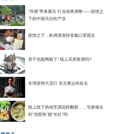
“停摆”带来重压 行业或将调整——疫情之
下的中国马拉松产业
疫情之下，欧洲渐渐转变戴口罩观念
房子也能网购了! 线上买房靠谱吗?
全球疫情大流行 东京奥运何处去
线上线下热销烹调花样翻新……宅家催生
的“泡面热”能“长红”吗