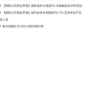
【国际大宗商品早报】国际油价大涨超3% 伦镍触及近10年高位
【国际大宗商品早报】纽约金价全周累跌约1.7% 芝加哥农产品
线上涨
每日回顾(1月13日):A股市场行情