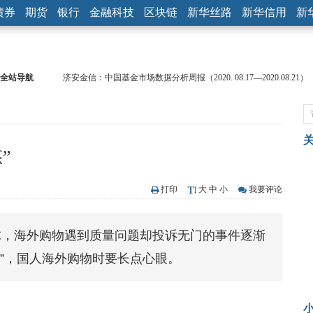
债券
期货
银行
金融科技
区块链
新华丝路
新华信用
新
全站导航
济安金信：中国基金市场数据分析周报（2020. 08.17—2020.08.21）
【见·闻】疫情下，新加坡旅游业步履维艰
记者手记：疫情下的香港零售业如何浴火重生？
【见·闻】疫情下一家香港传统零售商的转型突围之旅
济安金信：中国基金市场数据分析周报（2020. 07.27—2020.07.31）
”
【新华财经调查】同业存单、结构性存款玩起“跷跷板” 结构性失衡
在“隐秘的角落”
央行公开市场净投放300亿元 短端资金利率明显下行
打印
大
中
小
我要评论
基本面及股市双轮冲击 债市回调十年期债表现最弱
沥青期货连续两日涨逾3% 沪银及两粕涨势喜人
球，海外购物遇到质量问题却投诉无门的事件逐渐
恒生聚源：北斗收官之星发射成功，全产业链解析
”，国人海外购物时要长点心眼。