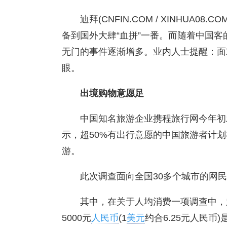
迪拜(CNFIN.COM / XINHUA
备到国外大肆“血拼”一番。而随着中国
无门的事件逐渐增多。业内人士提醒：面
眼。
出境购物意愿足
中国知名旅游企业携程旅行网今年初
示，超50%有出行意愿的中国旅游者计
游。
此次调查面向全国30多个城市的网民
其中，在关于人均消费一项调查中，超
5000元
人民币
(1
美元
约合6.25元人民币)