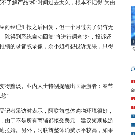
不了解产品”和“时间过去太久，根本不记得”为由
应向经理汇报之后回复，但一个月过去了仍杳无
。除得到系统自动回复“将进行调查”外，投诉还
1
推销的录音或录像，余小姐料想投诉无果，只得
1
变得黯淡。业内人士特别提醒出国旅游者：春节
全
悠”。
2
3
受记者采访时表示，阿联酋总体购物环境很好，
4
，由于不是所有商铺都接受美元，建议短期旅游
5
迪拉姆。另外，阿联酋整体消费水平较高，如果
6