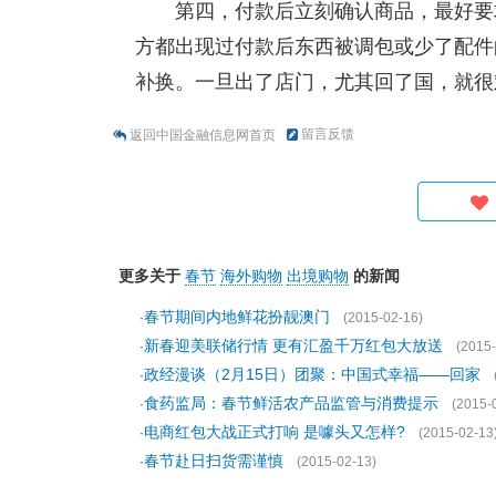
第四，付款后立刻确认商品，最好要
方都出现过付款后东西被调包或少了配件
补换。一旦出了店门，尤其回了国，就很难
留言反馈
返回中国金融信息网首页
更多关于
春节
海外购物
出境购物
的新闻
春节期间内地鲜花扮靓澳门
·
(2015-02-16)
新春迎美联储行情 更有汇盈千万红包大放送
·
(2015-
政经漫谈（2月15日）团聚：中国式幸福——回家
·
食药监局：春节鲜活农产品监管与消费提示
·
(2015-
电商红包大战正式打响 是噱头又怎样?
·
(2015-02-13
春节赴日扫货需谨慎
·
(2015-02-13)