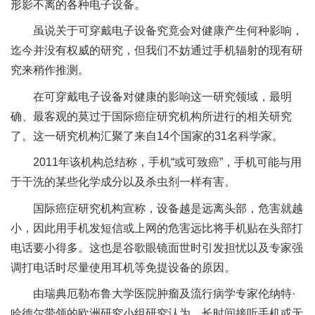
形影不离的各种电子设备。
虽说关于可穿戴电子设备究竟会对健康产生何种影响，
迄今并没有权威的研究，但我们不妨通过手机辐射的现有研
究来稍作推测。
在可穿戴电子设备对健康的影响这一研究领域，最明
确、最客观的莫过于国际癌症研究机构所进行的相关研究
了。这一研究机构汇聚了来自14个国家的31名科学家。
2011年该机构总结称，手机“或可致癌”，手机可能与用
于干洗的某些化学成分以及杀虫剂一样有害。
国际癌症研究机构宣称，设备越是远离头部，危害就越
小，因此用手机发短信或上网的危害远比将手机贴在头部打
电话要小得多。这也是谷歌眼镜面世时引发担忧以及专家强
调打电话时尽量使用耳机等免提设备的原因。
由瑞典厄勒布鲁大学医院肿瘤及流行病学专家伦纳特·
哈德尔带领的欧洲研究小组研究认为，长时间接听手机或无