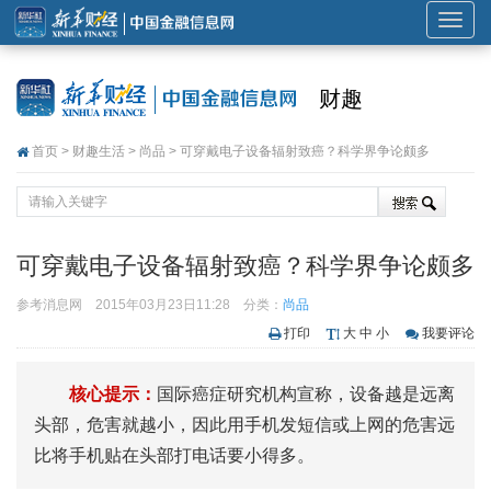
展
开
或
财趣
折
叠
首页
>
财趣生活
>
尚品
> 可穿戴电子设备辐射致癌？科学界争论颇多
导
航
可穿戴电子设备辐射致癌？科学界争论颇多
参考消息网
2015年03月23日11:28
分类：
尚品
打印
大
中
小
我要评论
核心提示：
国际癌症研究机构宣称，设备越是远离
头部，危害就越小，因此用手机发短信或上网的危害远
比将手机贴在头部打电话要小得多。