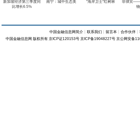
新加坡经济第三季度同
南宁：城中生态美
“海岸卫士”红树林
菲律宾——
比增长6.5%
物
中国金融信息网简介
┊
联系我们
┊
留言本
┊
合作伙伴
┊
中国金融信息网
版权所有
京ICP证120153号
京ICP备19048227号 京公网安备11