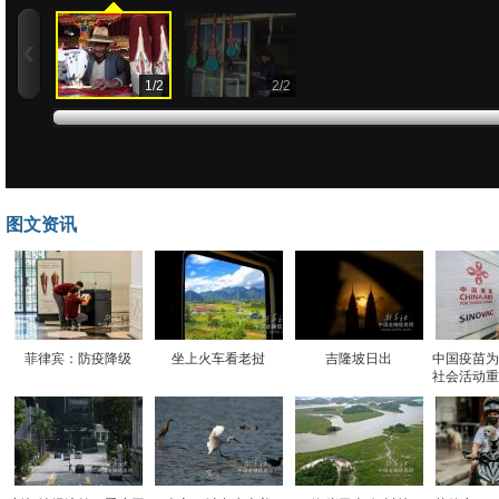
1
/
2
2
/
2
图文资讯
菲律宾：防疫降级
坐上火车看老挝
吉隆坡日出
中国疫苗为
社会活动重