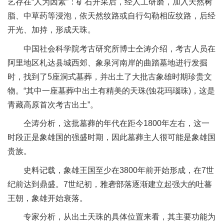
艺存在“人为因素”：矿石开采后，经人工研磨，加入天然树
脂、中草药等浸泡，依天然纹路或自行勾勒相应纹路，后经
开光、加持，形成天珠。
中国社会科学院考古研究所博士仝涛介绍，考古人员在
阿里地区札达县城西郊、象泉河南岸的曲踏墓地进行发掘
时，找到了5座洞式墓葬，并出土了大批古象雄时期珍贵文
物。“其中一座墓葬中出土有精美的天珠(蚀花玛瑙珠)，这是
青藏高原首次考古出土”。
仝涛分析，这批墓葬的年代在距今1800年左右，这一
时段正是象雄国的强盛时期，因此墓葬主人很可能是象雄国
贵族。
史料记载，象雄王国至少在3800年前开始形成，在7世
纪前达到鼎盛。7世纪初，雅砻部落逐渐建立起强大的吐蕃
王朝，象雄开始衰落。
专家分析，从出土天珠的具体位置来看，其主要功能为