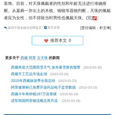
装饰。目前，对天珠佩戴者的性别和年龄无法进行准确推
断。从墓葬一并出土的木梳、铜镜等器物判断，天珠的佩戴
者应为女性，但不排除当时男性也佩戴天珠。(完)
留言反馈
[责任编辑：朴文琳]
返回中国金融信息网首页
推荐本文
0
更多关于
西藏
阿里
古天珠
的新闻
西藏将迎大范围雨雪天气 发布暴雪黄色预警
·
(2015-03-30)
西藏手工艺品市场走俏
·
(2015-03-24)
2015年西藏旅游季全面启动
·
(2015-03-23)
阿里健康称已免费开放药品电子监管数据
·
(2015-03-23)
西藏今年将种植187万亩青稞
·
(2015-03-18)
进军韩国阿里物流概念再升温
·
(2015-03-18)