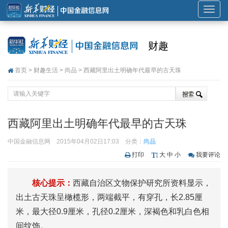
展
开
或
财趣
折
叠
首页
>
财趣生活
>
尚品
> 西藏阿里出土明确年代最早的古天珠
导
航
西藏阿里出土明确年代最早的古天珠
中国金融信息网
2015年04月02日17:03
分类：
尚品
打印
大
中
小
我要评论
核心提示：
西藏自治区文物保护研究所资料显示，
出土古天珠呈橄榄形，两端截平，有穿孔，长2.85厘
米，最大径0.9厘米，孔径0.2厘米，深褐色和乳白色相
间纹饰。