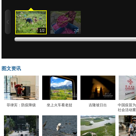
1
/
2
2
/
2
图文资讯
菲律宾：防疫降级
坐上火车看老挝
吉隆坡日出
中国疫苗为
社会活动重