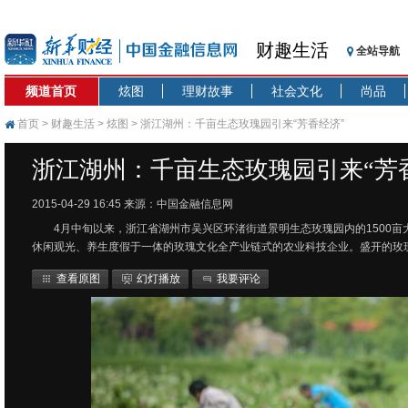
财趣生活
全站导航
频道首页
炫图
理财故事
社会文化
尚品
首页
>
财趣生活
>
炫图
> 浙江湖州：千亩生态玫瑰园引来“芳香经济”
浙江湖州：千亩生态玫瑰园引来“芳
2015-04-29 16:45
来源：中国金融信息网
4月中旬以来，浙江省湖州市吴兴区环渚街道景明生态玫瑰园内的1500
休闲观光、养生度假于一体的玫瑰文化全产业链式的农业科技企业。盛开的玫
查看原图
幻灯播放
我要评论