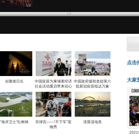
3
/
3
点击
大家
吉隆坡日出
中国疫苗为柬埔寨经济
中国政府援助老挝第六
社会活动重启带来信心
批新冠疫苗抵达万象
【国
全线
“海岸卫士”红树林
菲律宾——“不下车”宠
清晨湿地美
物秀
20