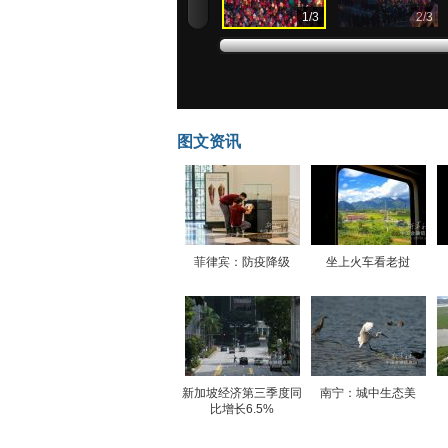
1
/
3
2
/
3
图文资讯
菲律宾：防疫降级
坐上火车看老挝
新加坡经济第三季度同
南宁：城中生态美
比增长6.5%