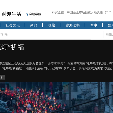
财趣生活
全站导航
【见·闻】疫情下，新加坡旅游业步履维艰
记者手记：疫情下的香港零售业如何浴火重生
社会文化
尚品
收藏
史海读书
军事
娱
【见·闻】疫情下一家香港传统零售商的转型
济安金信：中国基金市场数据分析周报（2020. 07.2
”祈福
【新华财经调查】同业存单、结构性存款玩起“
灯”祈福
在“隐秘的角落”
央行公开市场净投放300亿元 短端资金利率明
基本面及股市双轮冲击 债市回调十年期债表
市嘉陵区三会镇及周边数万名群众，点亮“蛴蟆灯”，敲着锣鼓唱着“送蛴蟆”的歌谣，将
沥青期货连续两日涨逾3% 沪银及两粕涨势喜
、“送蛴蟆”祈福这一习俗源于清朝年间，已有300多年历史，历经演变成为川东北地
恒生聚源：北斗收官之星发射成功，全产业链
论
济安金信：中国基金市场数据分析周报（2020. 08.1