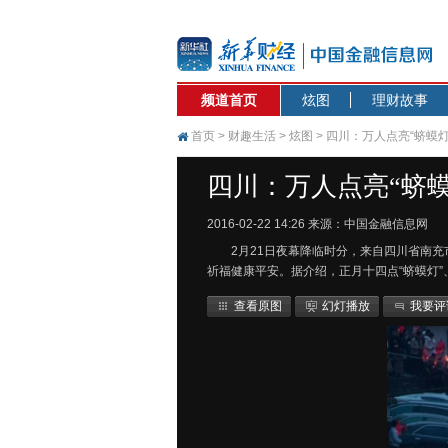
频道首页
炫图
理财故事
首页
>
财趣生活
>
炫图
> 四川：万人点亮“蛴蟆灯
四川：万人点亮“蛴蟆
2016-02-22 14:26
来源：中国金融信息网
2月21日夜幕降临时分，来自四川省南充
祈福健康平安。据介绍，正月十四点“蛴蟆灯”
查看原图
幻灯播放
我要评