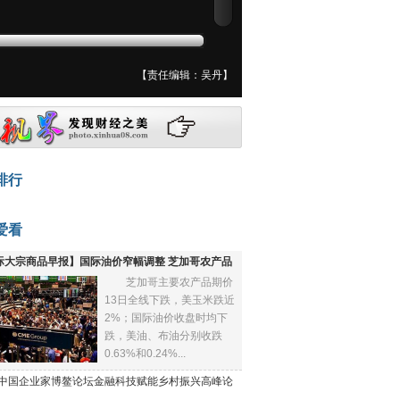
【责任编辑：吴丹】
排行
爱看
际大宗商品早报】国际油价窄幅调整 芝加哥农产品
芝加哥主要农产品期价
下跌
13日全线下跌，美玉米跌近
2%；国际油价收盘时均下
跌，美油、布油分别收跌
0.63%和0.24%...
21中国企业家博鳌论坛金融科技赋能乡村振兴高峰论