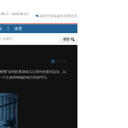
返回中国金融信息网首页
？
乐
体育
突围之旅
7—2020.07.31）
跷跷板” 结构性失衡藏
显下行
分享到：
现最弱
“蛴蟆”送到距离场镇几公里外的溪河边去，以
人
区一个古老而神秘的地方民俗节日。
解析
7—2020.08.21）