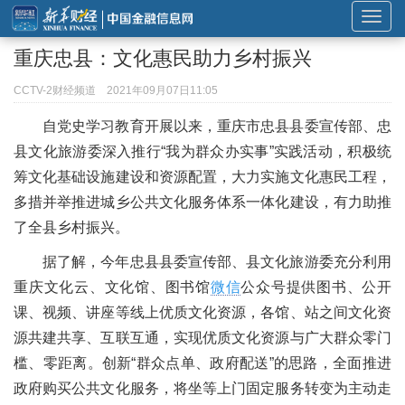
展
开
重庆忠县：文化惠民助力乡村振兴
或
折
CCTV-2财经频道
2021年09月07日11:05
叠
自党史学习教育开展以来，重庆市忠县县委宣传部、忠
导
县文化旅游委深入推行“我为群众办实事”实践活动，积极统
航
筹文化基础设施建设和资源配置，大力实施文化惠民工程，
多措并举推进城乡公共文化服务体系一体化建设，有力助推
了全县乡村振兴。
据了解，今年忠县县委宣传部、县文化旅游委充分利用
重庆文化云、文化馆、图书馆
微信
公众号提供图书、公开
课、视频、讲座等线上优质文化资源，各馆、站之间文化资
源共建共享、互联互通，实现优质文化资源与广大群众零门
槛、零距离。创新“群众点单、政府配送”的思路，全面推进
政府购买公共文化服务，将坐等上门固定服务转变为主动走