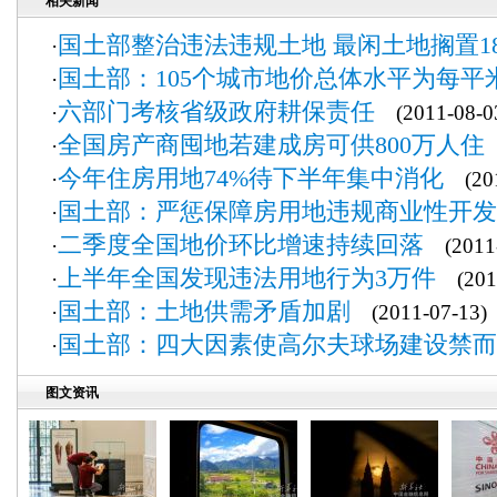
相关新闻
国土部整治违法违规土地 最闲土地搁置1
·
国土部：105个城市地价总体水平为每平
·
六部门考核省级政府耕保责任
·
(2011-08-0
全国房产商囤地若建成房可供800万人住
·
(
今年住房用地74%待下半年集中消化
·
(201
国土部：严惩保障房用地违规商业性开发
·
二季度全国地价环比增速持续回落
·
(2011-
上半年全国发现违法用地行为3万件
·
(2011
国土部：土地供需矛盾加剧
·
(2011-07-13)
国土部：四大因素使高尔夫球场建设禁而
·
图文资讯