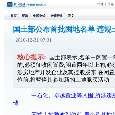
中国
|
国际
首页
要闻
中国财经
宏观经济
正文
国土部公布首批囤地名单 违规
>
>
>
>
2010-12-31 07:31
核心提示:
国土部表示,名单中闲置一
的,必须征收闲置费,闲置两年以上的,
涉房地产开发企业及其控股股东,在闲
位前,将暂停其参加新的土地竞买活动。
中石化、卓越置业等入围,所涉违
储
闲置土地整改到位前,房企及其控