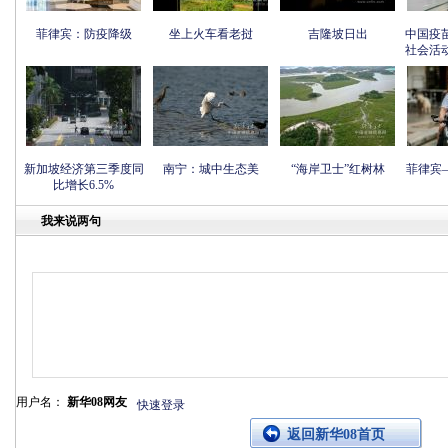
菲律宾：防疫降级
坐上火车看老挝
吉隆坡日出
中国疫
社会活
新加坡经济第三季度同
南宁：城中生态美
“海岸卫士”红树林
菲律宾
比增长6.5%
我来说两句
用户名：
新华08网友
快速登录
返回新华08首页