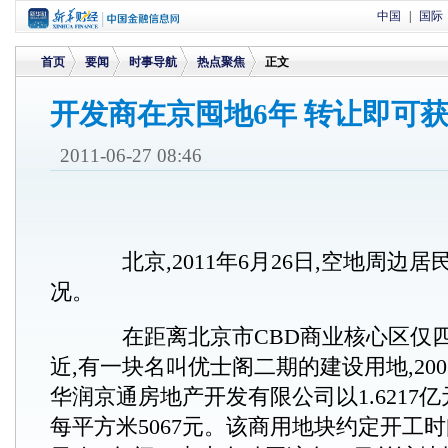
中国
|
国际
首页
要闻
时事导航
热点聚焦
正文
开发商在京囤地6年 转让即可获
>
>
>
>
2011-06-27 08:46
北京,2011年6月26日,空地周边
况。
在距离北京市CBD商业核心区仅四
近,有一块名叫优士阁二期的建设用地,2005
华润京通房地产开发有限公司以1.6217
每平方米5067元。该商用地块约定开工时间