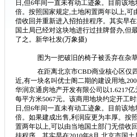
日,但6年间一直未有动工迹象。目前该地
倍。按照国家规定,土地闲置两年以上,可
偿收回并重新进入招拍挂程序。其实早在20
国土局已经对这块地进行过挂牌督办,但
了之。新华社发(万象摄)
图为一把破旧的椅子被丢弃在杂草
在距离北京市CBD商业核心区仅四
近,有一块名叫优士阁二期的建设用地,2005
华润京通房地产开发有限公司以1.6217
每平方米5067元。该商用地块约定开工时间
日,但6年间一直未有动工迹象。目前该地
倍。如果建成出售,利润应更为丰厚。按照
置两年以上,可以由当地国土部门无偿收
挂程序。其实早在2010年8月,北京市国