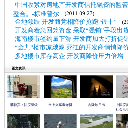
中国收紧对房地产开发商信托融资的监管
·
整合。-标准普尔
(2011-09-27)
金地领跌 开发商竞相降价抢跑“银十”
·
(20
开发商着急回笼资金 采取“强销”手段出
·
海南楼市签约量下滑 开发商加大打折促
·
“金九”楼市凉飕飕 死扛的开发商悄悄降
·
多地楼市库存高企 开发商降价压力倍增
·
(
图文资讯
菲律宾：防疫降级
坐上火车看老挝
吉隆坡日出
中国疫
社会活