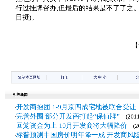
行过挂牌督办,但最后的结果是不了了之。 
日摄)。
【
复制本页网址
打印
大
中
小
相关新闻
开发商抱团 1-9月京四成宅地被联合受让
·
完善外围 部分开发商打起“保值牌”
·
(2011-
回笼资金为上 10月开发商将大幅降价
·
(20
标普预测中国房价明年降一成 开发商风
·