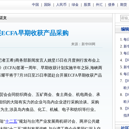
中国
|
国际
|
人民币
|
绿金
|
股票
|
外汇
|
债券
|
期货
正文
编辑
ECFA早期收获产品采购
每日
来源：新华08网
新
每日
记者王希)商务部新闻发言人姚坚15日在月度例行发布会上
【
新
(ECFA)签署一周年、早期收获计划实施半年之际,海峡两
每日
耀平将于7月18日至25日率团赴台开展ECFA早期收获产品
【
欧
贸会会同纺织商会、五矿商会、食土商会、机电商会、承
【
欧
组织的大陆有实力的企业与岛内企业进行采购洽谈。采购
【
品为主,涉及岛内食品、化工、机械、电子和纺织等行业。
指
陆“
十二五
”规划与台湾产业发展商机研讨会、两岸公共建
社区
大陆“十二五”规划发展战略,与台湾工商企业界同仁深入交