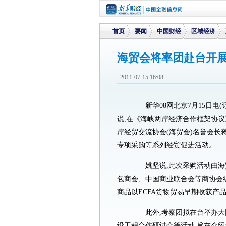
首页
要闻
中国财经
区域经济
海贸会将率团赴台开展
>
>
>
>
2011-07-15 16:08
新华08网北京7月15日电(
说,在《海峡两岸经济合作框架协议》
岸经贸交流协会(海贸会)名誉会长蒋
专项采购等系列经贸促进活动。
姚坚说,此次采购活动由海
包商会、中国商业联合会等商协会
商品以ECFA货物贸易早期收获产
此外,考察团拟在台举办大
设工程合作研讨会等活动,旨在介绍