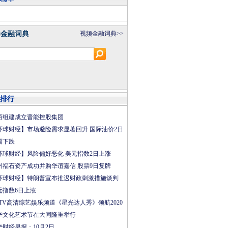
8金融词典
视频金融词典>>
排行
西组建成立晋能控股集团
环球财经】市场避险需求显著回升 国际油价2日
幅下跌
环球财经】风险偏好恶化 美元指数2日上涨
州福石资产成功并购华谊嘉信 股票9日复牌
环球财经】特朗普宣布推迟财政刺激措施谈判
元指数6日上涨
CTV高清综艺娱乐频道《星光达人秀》领航2020
华文化艺术节在大同隆重举行
华财经早报：10月2日