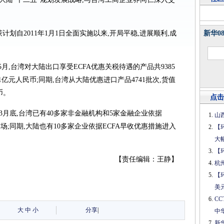
。
划自2011年1月1日全面实施以来,开局平稳,进展顺利,成
新华0
5月,台湾对大陆出口享受ECFA优惠关税待遇的产品共9385
.81亿元人民币;同期,台湾从大陆优惠进口产品4741批次,货值
币。
点击
3月底,台湾已有40多家非金融机构和5家金融企业依据
山
场;同期,大陆也有10多家企业依据ECFA早收优惠措施进入
【
大
【
【责任编辑：王静】
杭
【
美
C
大
中
小
分享
|
中
新