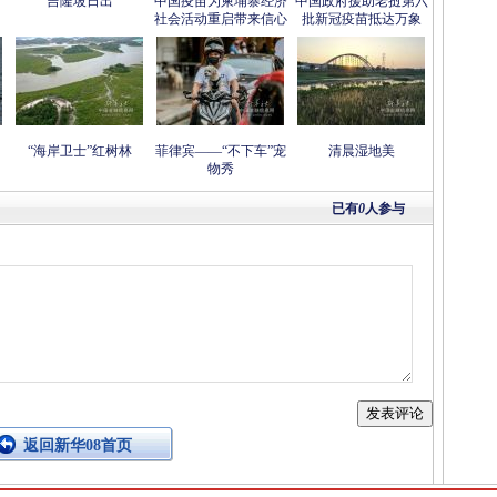
吉隆坡日出
中国疫苗为柬埔寨经济
中国政府援助老挝第六
社会活动重启带来信心
批新冠疫苗抵达万象
“海岸卫士”红树林
菲律宾——“不下车”宠
清晨湿地美
物秀
已有
0
人参与
返回新华08首页