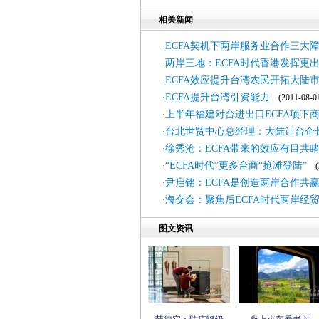
相关新闻
ECFA契机下两岸服务业合作三大
·
两岸三地：ECFA时代香港发挥更
·
ECFA效应提升台湾农民开拓大陆
·
ECFA提升台湾引资能力
·
(2011-08-0
上半年福建对台进出口ECFA项下
·
台北世贸中心总经理：大陆让台企
·
徐秀沧：ECFA带来的效应有目共
·
“ECFA时代”更多台商“抢滩登陆”
·
(2
尹启铭：ECFA是创造两岸合作共
·
海交会：聚焦后ECFA时代两岸经
·
图文资讯