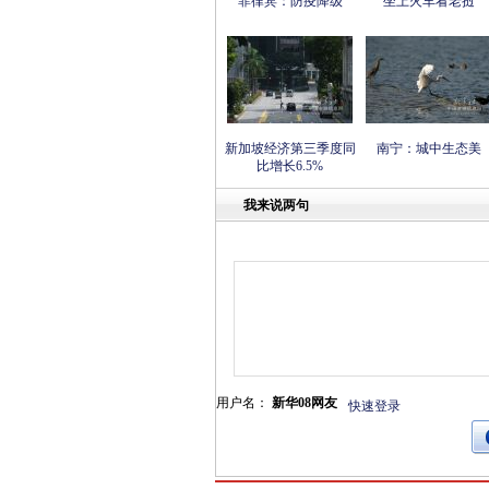
菲律宾：防疫降级
坐上火车看老挝
新加坡经济第三季度同
南宁：城中生态美
比增长6.5%
我来说两句
用户名：
新华08网友
快速登录