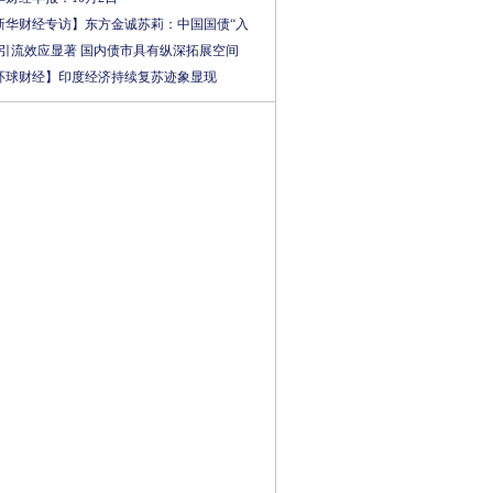
新华财经专访】东方金诚苏莉：中国国债“入
”引流效应显著 国内债市具有纵深拓展空间
环球财经】印度经济持续复苏迹象显现