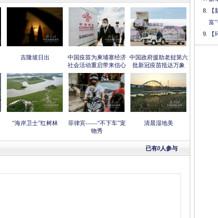
【
富
【
吉隆坡日出
中国疫苗为柬埔寨经济
中国政府援助老挝第六
社会活动重启带来信心
批新冠疫苗抵达万象
“海岸卫士”红树林
菲律宾——“不下车”宠
清晨湿地美
物秀
已有
0
人参与