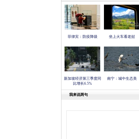
菲律宾：防疫降级
坐上火车看老挝
新加坡经济第三季度同
南宁：城中生态美
比增长6.5%
我来说两句