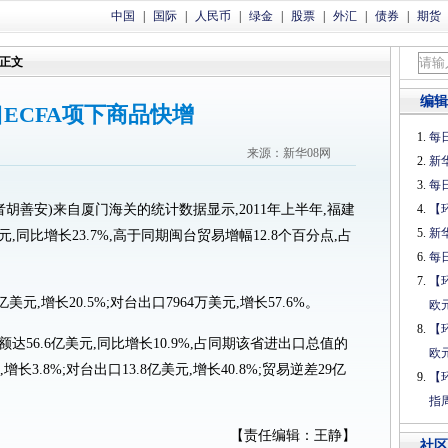
中国
|
国际
|
人民币
|
绿金
|
股票
|
外汇
|
债券
|
期货
正文
编辑
ECFA项下商品快增
每日
来源：新华08网
新
每日
胡善安)来自厦门海关的统计数据显示,2011年上半年,福建
【
新
元,同比增长23.7%,高于同期闽台贸易增幅12.8个百分点,占
每日
【
,增长20.5%;对台出口7964万美元,增长57.6%。
欧
【
6.6亿美元,同比增长10.9%,占同期该省进出口总值的
欧
增长3.8%;对台出口13.8亿美元,增长40.8%;贸易逆差29亿
【
指
【责任编辑：王静】
社区