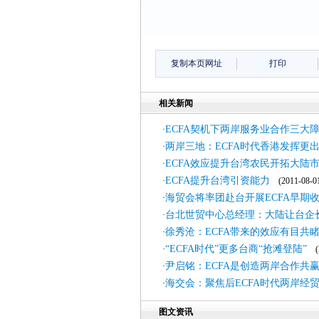
复制本页网址
打印
相关新闻
ECFA契机下两岸服务业合作三大
·
两岸三地：ECFA时代香港发挥更
·
ECFA效应提升台湾农民开拓大陆
·
ECFA提升台湾引资能力
·
(2011-08-0
海贸会将率团赴台开展ECFA早期
·
台北世贸中心总经理：大陆让台企
·
徐秀沧：ECFA带来的效应有目共
·
“ECFA时代”更多台商“抢滩登陆”
·
(2
尹启铭：ECFA是创造两岸合作共
·
海交会：聚焦后ECFA时代两岸经
·
图文资讯