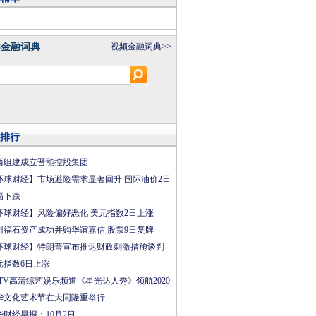
8金融词典
视频金融词典>>
排行
西组建成立晋能控股集团
环球财经】市场避险需求显著回升 国际油价2日
幅下跌
环球财经】风险偏好恶化 美元指数2日上涨
州福石资产成功并购华谊嘉信 股票9日复牌
环球财经】特朗普宣布推迟财政刺激措施谈判
元指数6日上涨
CTV高清综艺娱乐频道《星光达人秀》领航2020
华文化艺术节在大同隆重举行
华财经早报：10月2日