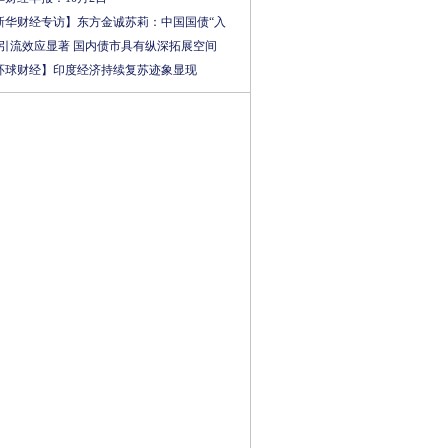
新华财经专访】东方金诚苏莉：中国国债“入
”引流效应显著 国内债市具有纵深拓展空间
环球财经】印度经济持续复苏迹象显现