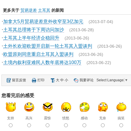
更多关于
贸易逆差
土耳其
的新闻
·
加拿大5月贸易逆差意外收窄至3亿加元
(2013-07-04)
·
土耳其总理将于下周访问加沙
(2013-06-28)
·
土耳其上半年经济企稳回升
(2013-06-26)
·
土外长欢迎欧盟开启新一轮土耳其入盟谈判
(2013-06-26)
·
欧盟原则同意重启土耳其入盟谈判
(2013-06-26)
·
土境内叙利亚难民人数年底将达100万
(2013-06-22)
留言反馈
打印
大
中
小
我要评论
Select Language
▼
您看完后的感受
支持
高兴
震惊
愤怒
感动
无奈
搞笑