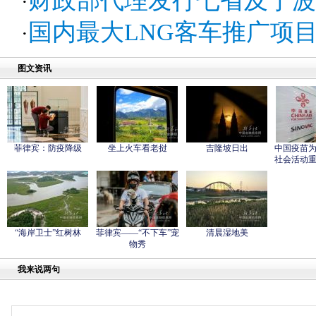
财政部代理发行七省及宁波市
·
国内最大LNG客车推广项
·
图文资讯
菲律宾：防疫降级
坐上火车看老挝
吉隆坡日出
中国疫苗
社会活动
“海岸卫士”红树林
菲律宾——“不下车”宠
清晨湿地美
物秀
我来说两句