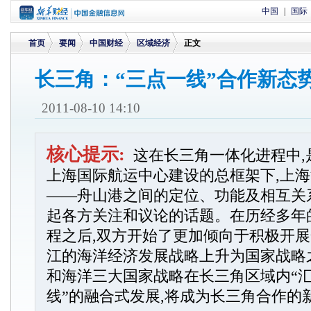
中国
|
国际
首页
要闻
中国财经
区域经济
正文
长三角：“三点一线”合作新态
>
>
>
>
2011-08-10 14:10
核心提示:
这在长三角一体化进程中,
上海国际航运中心建设的总框架下,上
——舟山港之间的定位、功能及相互关
起各方关注和议论的话题。在历经多年
程之后,双方开始了更加倾向于积极开
江的海洋经济发展战略上升为国家战略
和海洋三大国家战略在长三角区域内“汇合
线”的融合式发展,将成为长三角合作的