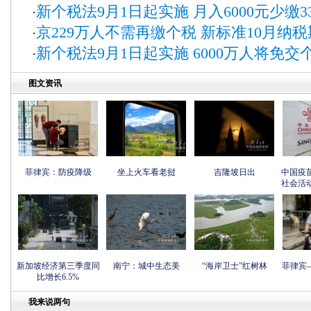
新个税法9月1日起实施 月入6000元少缴3
·
京229万人不需再缴个税 新标准10月纳
·
新个税法9月1日起实施 6000万人将免交
·
图文资讯
菲律宾：防疫降级
坐上火车看老挝
吉隆坡日出
中国疫
社会活
新加坡经济第三季度同
南宁：城中生态美
“海岸卫士”红树林
菲律宾
比增长6.5%
我来说两句