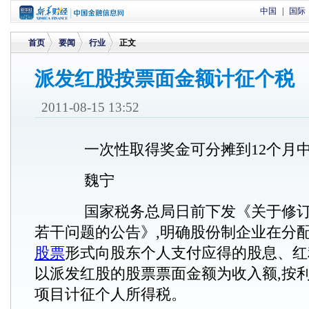
中国
|
国际
首页
要闻
行业
正文
派发红股按票面金额计征个税
>
>
>
2011-08-15 13:52
一次性取得奖金可分摊到12个月
魏宁
国家税务总局日前下发《关于修订
若干问题的公告》,明确股份制企业在分配
股票
形式向股东个人支付应得的股息、红利
以派发红股的股票票面金额为收入额,按
项目计征个人所得税。