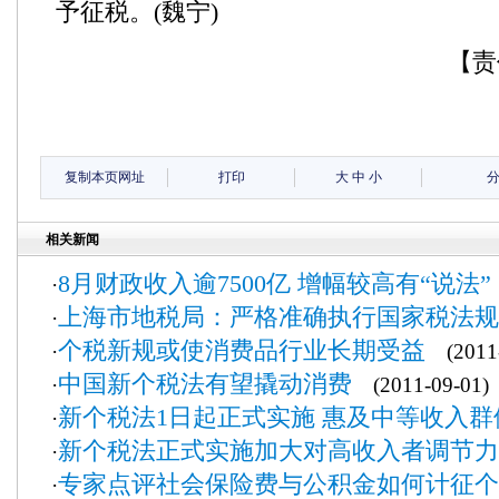
予征税。(魏宁)
【责
复制本页网址
打印
大
中
小
相关新闻
8月财政收入逾7500亿 增幅较高有“说法”
·
上海市地税局：严格准确执行国家税法规
·
个税新规或使消费品行业长期受益
·
(2011-
中国新个税法有望撬动消费
·
(2011-09-01)
新个税法1日起正式实施 惠及中等收入群
·
新个税法正式实施加大对高收入者调节力
·
专家点评社会保险费与公积金如何计征个
·