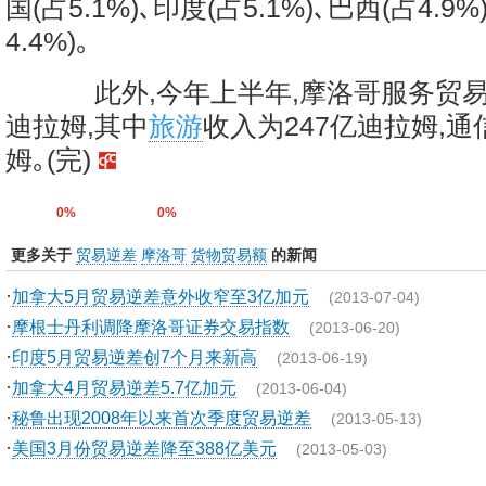
国(占5.1%)､印度(占5.1%)､巴西(占4.9
4.4%)｡
此外,今年上半年,摩洛哥服务贸易总
迪拉姆,其中
旅游
收入为247亿迪拉姆,通
姆｡(完)
0%
0%
更多关于
贸易逆差
摩洛哥
货物贸易额
的新闻
·
加拿大5月贸易逆差意外收窄至3亿加元
(2013-07-04)
·
摩根士丹利调降摩洛哥证券交易指数
(2013-06-20)
·
印度5月贸易逆差创7个月来新高
(2013-06-19)
·
加拿大4月贸易逆差5.7亿加元
(2013-06-04)
·
秘鲁出现2008年以来首次季度贸易逆差
(2013-05-13)
·
美国3月份贸易逆差降至388亿美元
(2013-05-03)