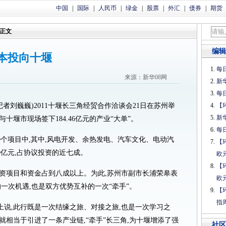
中国
|
国际
|
人民币
|
绿金
|
股票
|
外汇
|
债券
|
期货
正文
编辑
资本投向十堰
每日
来源：新华08网
新
每日
者刘巍巍)2011十堰长三角经贸合作洽谈会21日在苏州举
【
新
十堰市现场签下184.46亿元的产业“大单”。
每日
个项目中,其中,风电开发、余热发电、汽车文化、电动汽
【
0亿元,占协议投资的近七成。
欧
【
项目和资金占到八成以上。为此,苏州市副市长浦荣皋表
欧
的一次机遇,也是双方优势互补的一次“牵手”。
【
指
,此行既是一次结缘之旅、对接之旅,也是一次学习之
就相当于引进了一条产业链,“牵手”长三角,为十堰增添了强
社区