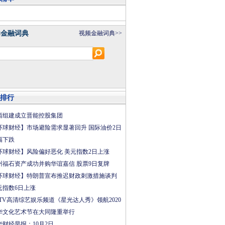
8金融词典
视频金融词典>>
排行
西组建成立晋能控股集团
环球财经】市场避险需求显著回升 国际油价2日
幅下跌
环球财经】风险偏好恶化 美元指数2日上涨
州福石资产成功并购华谊嘉信 股票9日复牌
环球财经】特朗普宣布推迟财政刺激措施谈判
元指数6日上涨
CTV高清综艺娱乐频道《星光达人秀》领航2020
华文化艺术节在大同隆重举行
华财经早报：10月2日