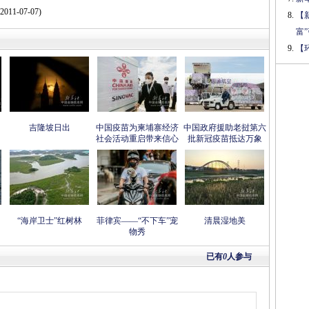
011-07-07)
【
富
【
吉隆坡日出
中国疫苗为柬埔寨经济
中国政府援助老挝第六
社会活动重启带来信心
批新冠疫苗抵达万象
“海岸卫士”红树林
菲律宾——“不下车”宠
清晨湿地美
物秀
已有
0
人参与