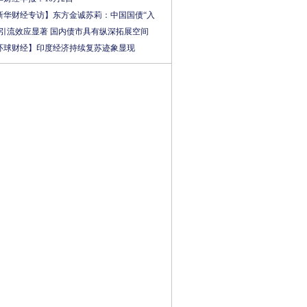
新华财经专访】东方金诚苏莉：中国国债“入
”引流效应显著 国内债市具有纵深拓展空间
环球财经】印度经济持续复苏迹象显现