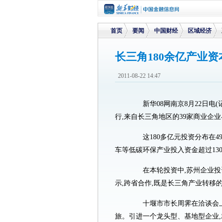
首页
要闻
中国财经
区域经济
长三角180余亿产业
>
>
>
>
2011-08-22 14:47
新华08网南京8月22日电(记
行,来自长三角地区的39家商业企业与
这180多亿元投资分布在49
车等低碳环保产业投入资金超过13
在本轮投资中,苏州企业投资
示,跨省合作,既是长三角产业转移
十堰市市长周霁在洽谈会上说
旅。引进一个龙头型、基地型企业,