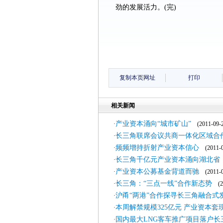
劲的发展活力。(完)
复制本页网址
打印
相关新闻
产业资本涌向“城市矿山”
·
(2011-09-2
长三角联席会议共商一体化区域合
·
频频增持折射产业资本信心
·
(2011-0
长三角千亿元产业资本涌向湖北省
·
产业资本公募基金背道而驰
·
(2011-0
长三角：“三点一线”合作新态势
·
(20
沪甬“两港”合作探寻长三角融合式
·
本周解禁规模325亿元 产业资本套
·
国内最大LNG客车推广项目落户长
·