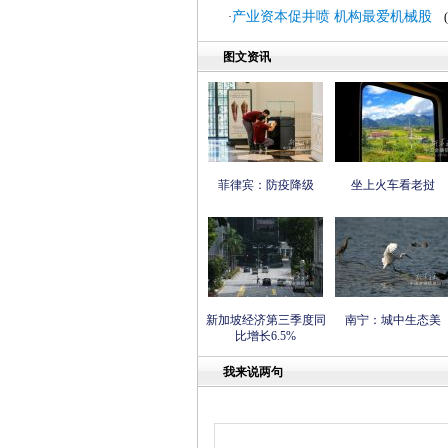
产业资本促井喷 机构最爱机械股
·
(2
图文资讯
菲律宾：防疫降级
坐上火车看老挝
新加坡经济第三季度同
南宁：城中生态美
比增长6.5%
我来说两句