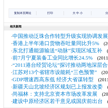
复制本页网址
打印
大
中
小
相关新闻
中国推动泛珠合作转型升级实现协调发展
·
香港上半年港口货物吞吐量同比升5%
·
(20
东北打通能源输送“动脉”实现区域互补
·
(2
前7月宁夏装备工业同比增长24.5%
·
(2011-
“2011港台经贸论坛”探讨推动两地深层
·
江苏对13个省辖市设能耗“三色预警”
·
(201
GDP增速西高东低 经济大省谋转型
·
(2011
新疆天山北坡经济区规划已上报发改委
·
(2
尚福林：支持北京资本市场改革发展
·
(201
建设中原经济区若干意见或国庆前出台
·
(2