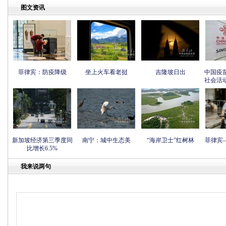
图文资讯
菲律宾：防疫降级
坐上火车看老挝
吉隆坡日出
中国疫
社会活
新加坡经济第三季度同
南宁：城中生态美
“海岸卫士”红树林
菲律宾
比增长6.5%
我来说两句