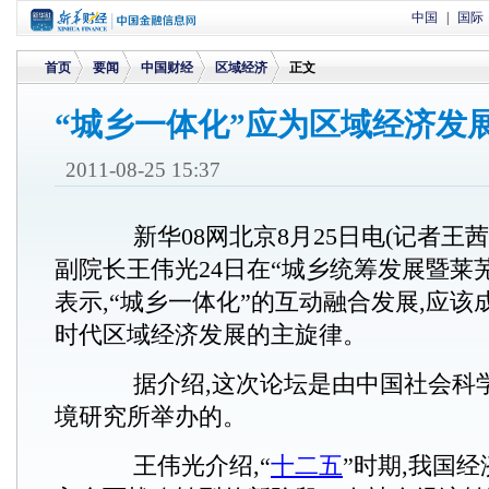
中国
|
国际
首页
要闻
中国财经
区域经济
正文
“城乡一体化”应为区域经济
>
>
>
>
2011-08-25 15:37
新华08网北京8月25日电(记者王茜
副院长王伟光24日在“城乡统筹发展暨莱
表示,“城乡一体化”的互动融合发展,应
时代区域经济发展的主旋律。
据介绍,这次论坛是由中国社会科
境研究所举办的。
王伟光介绍,“
十二五
”时期,我国