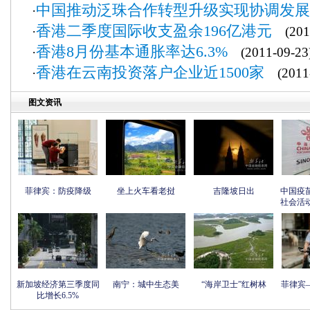
中国推动泛珠合作转型升级实现协调发展
·
香港二季度国际收支盈余196亿港元
·
(2011
香港8月份基本通胀率达6.3%
·
(2011-09-23
香港在云南投资落户企业近1500家
·
(2011-
图文资讯
菲律宾：防疫降级
坐上火车看老挝
吉隆坡日出
中国疫
社会活
新加坡经济第三季度同
南宁：城中生态美
“海岸卫士”红树林
菲律宾
比增长6.5%