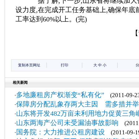
据了解,下一步,山东省将继续加大
设力度,在完成开工任务基础上,确保年底
工率达到60%以上。(完)
【
复制本页网址
打印
大
中
小
相关新闻
多地廉租房产权渐变“私有化”
·
(2011-09-2
保障房分配乱象存两大主因 需多措并举
·
山东将开发482万亩未利用地力促黄三角
·
山东两海产公司未受漏油事故影响
·
(2011-
国务院：大力推进公租房建设
·
(2011-09-1