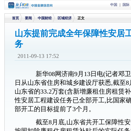
中国
|
国际
首页
要闻
中国财经
区域经济
正文
山东提前完成全年保障性安居
务
>
>
>
>
2011-09-13 17:52
新华08网济南9月13日电(记者邓卫
日从山东省住房和城乡建设厅获悉,截至8
山东省的33.2万套(含新增廉租住房租赁补贴
性安居工程建设任务已全部开工,比国家确
部开工的目标提前了3个月。
截至8月底,山东省共开工保障性安居工
按照扣除廉租住房租赁补贴后的实际任务32