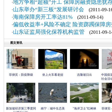
地方争相“超额”开工 保障房融资隐患犹
·
山东举办“新三板”发展研讨会
·
(2011-09-1
海南保障房开工率达81%
·
(2011-09-14)
偏低收益率+风险不确定 险资踯躅保障房
·
山东证监局强化保荐机构监管
·
(2011-09-1
图文资讯
菲律宾：防疫降级
坐上火车看老挝
吉隆坡日出
中国疫
社会活
新加坡经济第三季度同
南宁：城中生态美
“海岸卫士”红树林
菲律宾