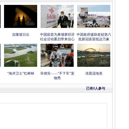
吉隆坡日出
中国疫苗为柬埔寨经济
中国政府援助老挝第六
社会活动重启带来信心
批新冠疫苗抵达万象
“海岸卫士”红树林
菲律宾——“不下车”宠
清晨湿地美
物秀
已有
0
人参与