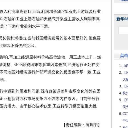
润率高达12.55%,利润增长58.7%;火电上游煤炭行业
32.6%;石油加工业上游石油和天然气开采业主营收入利润率高
新华0
长掩盖了下游行业盈利水平下滑。
黄利斌指出,当前我国经济发展的基本面是好的,但也要
可持续矛盾仍然突出。
点击
响,再加上能源原材料价格高位波动、用工成本上升、煤
率调整、企业融资困难等多重因素叠加,经济运行正处在变
山
、不同地区对经济运行外部环境变化的反应也不尽一致,工业
【
斌说。
大
【
中遇到的困难和问题,既有政策调整和市场变化等外在因
杭
、企业创新能力和市场竞争力不强等内在原因。目前部分行
【
能压力增大。由于核心技术缺乏,工业转型升级面临重大挑
美
C
中
【责任编辑：陈周阳】
新