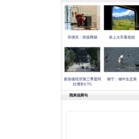
菲律宾：防疫降级
坐上火车看老挝
新加坡经济第三季度同
南宁：城中生态美
比增长6.5%
我来说两句