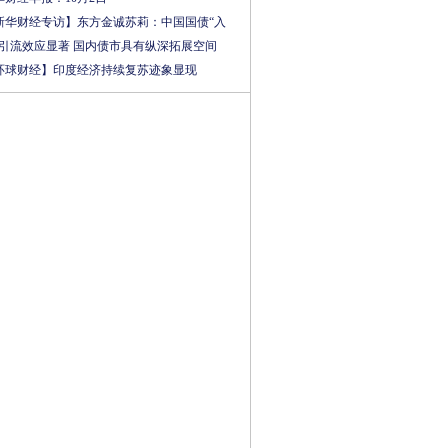
新华财经专访】东方金诚苏莉：中国国债“入
”引流效应显著 国内债市具有纵深拓展空间
环球财经】印度经济持续复苏迹象显现