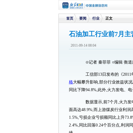
首页
要闻
行业
正文
石油加工行业前7月主
>
>
>
2011-09-14 08:04
⊙记者 秦菲菲 ○编辑 衡道
工信部13日发布的《2011
格
大幅攀升影响,部分行业效益状况
同比下降94.8%,此外,火力发电
数据显示,前7个月,火力发电行
面高达48.9%;而上游煤炭行业利润高
1.5%,亏损企业亏损额同比上升7
2.4%,同比回落0.24个百分点,利
缘。