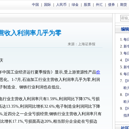
中国
|
国际
|
人民币
|
绿金
|
股票
|
外汇
|
债券
|
期货
编辑
营收入利润率几乎为零
每日
来源：上海证券报
新
每日
庆
【
新
年中国工业经济运行夏季报告》显示,受上游资源性产品
价
每日
恶化。1-7月,石油加工行业主营收入利润率几乎为零,利润
【
、电子制造业、钢铁行业利润也在低位。
欧
【
业主营收入利润率只有1.59%,利润同比下降37%,亏损
欧
达13.35%,利润同比增长32.6%;电子制造业利润同比下降
【
3.8%,近四分之一企业亏损经营;钢铁行业主营收入利润率只有
指
润同比增长17.1%,亏损面高达20%,相当部分企业处在亏损边
社区