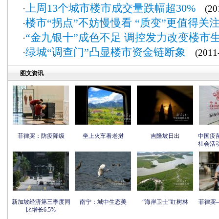
上周13个城市楼市成交量跌幅超30%
·
(201
楼市“拐点”不妨慢慢看 “质变”更值得关
·
“金九银十”成色不足 调控发力改变楼市
·
绿城“调查门”凸显楼市资金链断象
·
(2011-
图文资讯
菲律宾：防疫降级
坐上火车看老挝
吉隆坡日出
中国疫
社会活
新加坡经济第三季度同
南宁：城中生态美
“海岸卫士”红树林
菲律宾
比增长6.5%