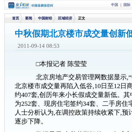
中国
|
国际
首页
要闻
中国财经
区域经济
正文
中秋假期北京楼市成交量创新
>
>
>
>
2011-09-14 08:53
□本报记者 陈莹莹
北京房地产交易管理网数据显示,“中
北京楼市成交量再陷入低谷,10日至12日
约407套,创历年来小长假成交量新低。其
为252套、现房住宅签约34套、二手房住
人士分析认为,在调控政策持续收紧下,预
逐步下降。