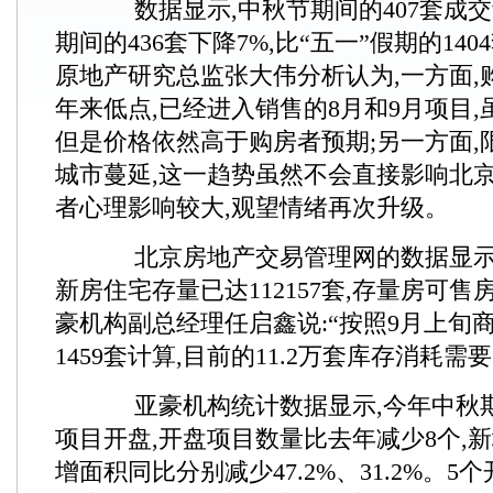
数据显示,中秋节期间的407套成交
期间的436套下降7%,比“五一”假期的140
原地产研究总监张大伟分析认为,一方面,
年来低点,已经进入销售的8月和9月项目,
但是价格依然高于购房者预期;另一方面,
城市蔓延,这一趋势虽然不会直接影响北京
者心理影响较大,观望情绪再次升级。
北京房地产交易管理网的数据显示,截
新房住宅存量已达112157套,存量房可售房
豪机构副总经理任启鑫说:“按照9月上旬
1459套计算,目前的11.2万套库存消耗需
亚豪机构统计数据显示,今年中秋期
项目开盘,开盘项目数量比去年减少8个,
增面积同比分别减少47.2%、31.2%。