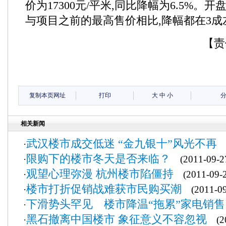
价为17300元/平米,同比降幅为6.5%。开
与项目之前的最高售价相比,降幅都在3成
【责
复制本页网址
打印
大
中
小
相关新闻
武汉楼市成交低迷 “金九银十”风光不再
·
(
限购下的楼市冬天是否来临？
·
(2011-09-2
观望心理弥漫 杭州楼市陷僵持
·
(2011-09-2
楼市打折促销战难获市民购买潮
·
(2011-09
下滑势头罕见 楼市降温“拖累”家电销售
·
黑石撤离中国楼市 象征意义不容忽视
·
(20