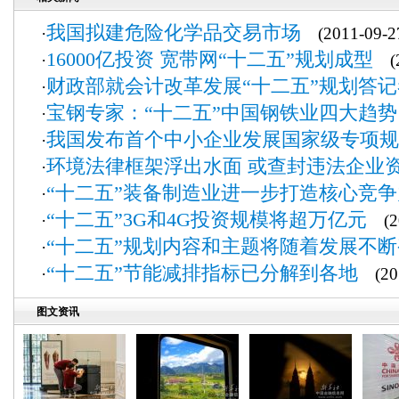
我国拟建危险化学品交易市场
·
(2011-09-2
16000亿投资 宽带网“十二五”规划成型
·
(2
财政部就会计改革发展“十二五”规划答
·
宝钢专家：“十二五”中国钢铁业四大趋势
·
我国发布首个中小企业发展国家级专项规
·
环境法律框架浮出水面 或查封违法企业
·
“十二五”装备制造业进一步打造核心竞争
·
“十二五”3G和4G投资规模将超万亿元
·
(20
“十二五”规划内容和主题将随着发展不
·
“十二五”节能减排指标已分解到各地
·
(201
图文资讯