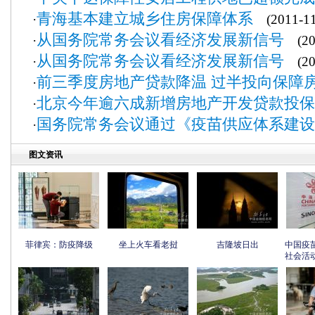
青海基本建立城乡住房保障体系
·
(2011-11
从国务院常务会议看经济发展新信号
·
(201
从国务院常务会议看经济发展新信号
·
(201
前三季度房地产贷款降温 过半投向保障
·
北京今年逾六成新增房地产开发贷款投保
·
国务院常务会议通过《疫苗供应体系建设
·
图文资讯
菲律宾：防疫降级
坐上火车看老挝
吉隆坡日出
中国疫
社会活