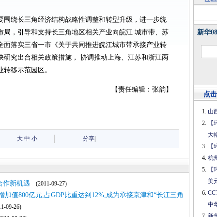
要围绕长三角经济结构战略性调整和转型升级，进一步统
布局，引导和支持长三角地区相关产业向皖江 城市带、苏
新华0
全面落实三省一市《关于共同推进皖江城市带承接产业转
快研究出台相关政策措施， 协调推动上海、江苏和浙江两
业转移示范园区。
【责任编辑：张韵】
点击
山
【
大
大
中
小
分享
|
【
杭
【
美
合作新机遇
(2011-09-27)
C
加值800亿元,占GDP比重达到12%,成为承接京津和“长江三角
中
-09-26)
新