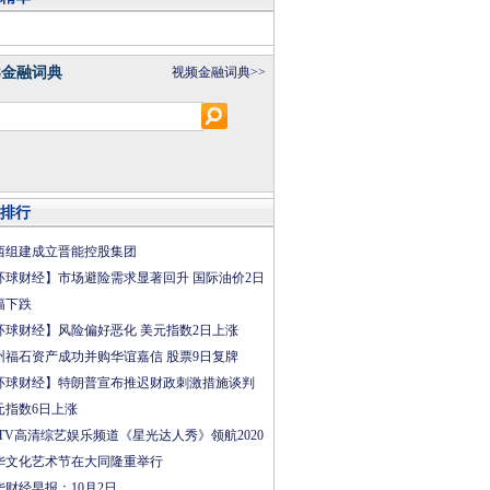
8金融词典
视频金融词典>>
排行
西组建成立晋能控股集团
环球财经】市场避险需求显著回升 国际油价2日
幅下跌
环球财经】风险偏好恶化 美元指数2日上涨
州福石资产成功并购华谊嘉信 股票9日复牌
环球财经】特朗普宣布推迟财政刺激措施谈判
元指数6日上涨
CTV高清综艺娱乐频道《星光达人秀》领航2020
华文化艺术节在大同隆重举行
华财经早报：10月2日