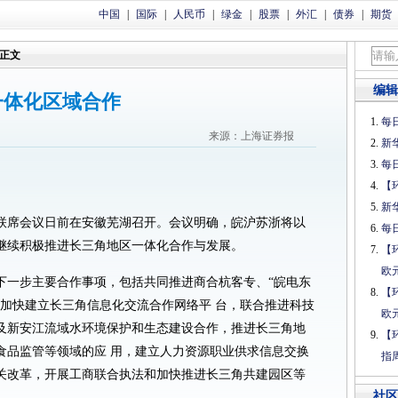
中国
|
国际
|
人民币
|
绿金
|
股票
|
外汇
|
债券
|
期货
正文
编辑
一体化区域合作
每日
来源：上海证券报
新
每日
【
新
展联席会议日前在安徽芜湖召开。会议明确，皖沪苏浙将以
每日
继续积极推进长三角地区一体化合作与发展。
【
欧
下一步主要合作事项，包括共同推进商合杭客专、“皖电东
【
，加快建立长三角信息化交流合作网络平 台，联合推进科技
欧
及新安江流域水环境保护和生态建设合作，推进长三角地
【
食品监管等领域的应 用，建立人力资源职业供求信息交换
指
关改革，开展工商联合执法和加快推进长三角共建园区等
社区