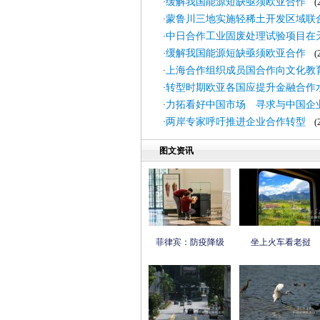
缓解我国能源短缺亟须欧亚合作
·
(20
蒙鲁川三地实施轻稀土开发区域联
·
中日合作工业固废处理试验项目在
·
缓解我国能源短缺亟须欧亚合作
·
(20
上海合作组织成员国合作向文化教
·
转型时期欧亚各国应提升金融合作
·
力拓看好中国市场 寻求与中国企
·
两岸专家呼吁推进企业合作转型
·
(20
图文资讯
菲律宾：防疫降级
坐上火车看老挝