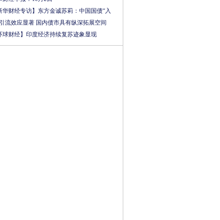
新华财经专访】东方金诚苏莉：中国国债“入
”引流效应显著 国内债市具有纵深拓展空间
环球财经】印度经济持续复苏迹象显现