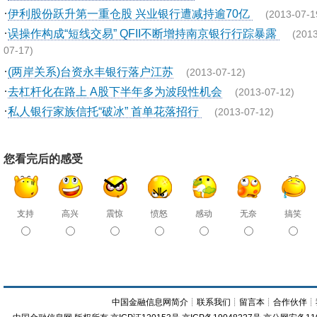
·
伊利股份跃升第一重仓股 兴业银行遭减持逾70亿
(2013-07-1
·
误操作构成“短线交易” QFII不断增持南京银行行踪暴露
(2013
07-17)
·
(两岸关系)台资永丰银行落户江苏
(2013-07-12)
·
去杠杆化在路上 A股下半年多为波段性机会
(2013-07-12)
·
私人银行家族信托“破冰” 首单花落招行
(2013-07-12)
您看完后的感受
支持
高兴
震惊
愤怒
感动
无奈
搞笑
中国金融信息网简介
┊
联系我们
┊
留言本
┊
合作伙伴
┊