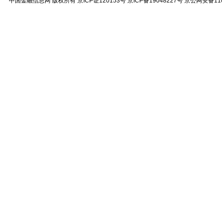
中国金融信息网
版权所有
京ICP证120153号
京ICP备19048227号 京公网安备11