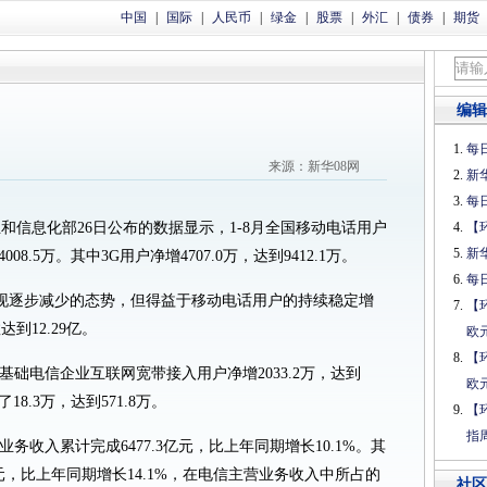
中国
|
国际
|
人民币
|
绿金
|
股票
|
外汇
|
债券
|
期货
编辑
每日
来源：新华08网
新
每日
业和信息化部26日公布的数据显示，1-8月全国移动电话用户
【
新
08.5万。其中3G用户净增4707.0万，达到9412.1万。
每日
现逐步减少的态势，但得益于移动电话用户的持续稳定增
【
到12.29亿。
欧
【
基础电信企业互联网宽带接入用户净增2033.2万，达到
欧
18.3万，达到571.8万。
【
指
业务收入累计完成6477.3亿元，比上年同期增长10.1%。其
亿元，比上年同期增长14.1%，在电信主营业务收入中所占的
社区