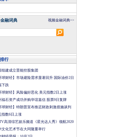
8金融词典
视频金融词典>>
排行
西组建成立晋能控股集团
环球财经】市场避险需求显著回升 国际油价2日
幅下跌
环球财经】风险偏好恶化 美元指数2日上涨
州福石资产成功并购华谊嘉信 股票9日复牌
环球财经】特朗普宣布推迟财政刺激措施谈判
元指数6日上涨
CTV高清综艺娱乐频道《星光达人秀》领航2020
华文化艺术节在大同隆重举行
华财经早报：10月2日