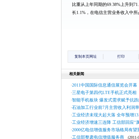
比重从上年同期的69.38%上升到7
长1.1%，在电信主营业务收入中所占的
复制本页网址
打印
相关新闻
2011中国国际信息通信展览会开
·
三星电子第四代LTE手机正式亮相
·
(
智能手机板块 爆发式需求赋予抗跌
·
石油加工行业前7月主营收入利润
·
工业经济未现大起大落 全年预增13.
·
工业经济增速三连降 工信部回应“属
·
2000亿电信增值服务市场格局有望
·
工信部整肃电信增值服务商
·
(2011-0