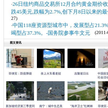
26日纽约商品交易所12月合约黄金期价收于
·
跌45美元,跌幅为2.7%,创下月8日以来的
27)
中国118座资源型城市中，发展型占21.3%
·
竭型占37.3%。-国务院参事牛文元
(2011-0
图文资讯
菲律宾：防疫降级
坐上火车看老挝
吉隆坡日出
中国疫
社会活
新加坡经济第三季度同
南宁：城中生态美
“海岸卫士”红树林
菲律宾