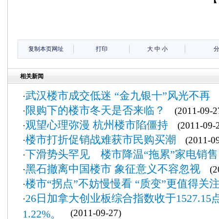
复制本页网址
打印
大
中
小
相关新闻
武汉楼市成交低迷 “金九银十”风光不再
·
(
限购下的楼市冬天是否来临？
·
(2011-09-2
观望心理弥漫 杭州楼市陷僵持
·
(2011-09-2
楼市打折促销战难获市民购买潮
·
(2011-09
下滑势头罕见 楼市降温“拖累”家电销售
·
黑石撤离中国楼市 象征意义不容忽视
·
(20
楼市“拐点”不妨慢慢看 “质变”更值得关
·
26日加拿大创业板综合指数收于1527.15点,
·
1.22%。
(2011-09-27)