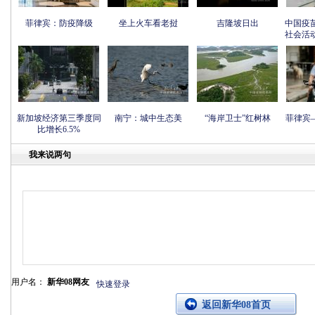
菲律宾：防疫降级
坐上火车看老挝
吉隆坡日出
中国疫
社会活
新加坡经济第三季度同
南宁：城中生态美
“海岸卫士”红树林
菲律宾
比增长6.5%
我来说两句
用户名：
新华08网友
快速登录
返回新华08首页