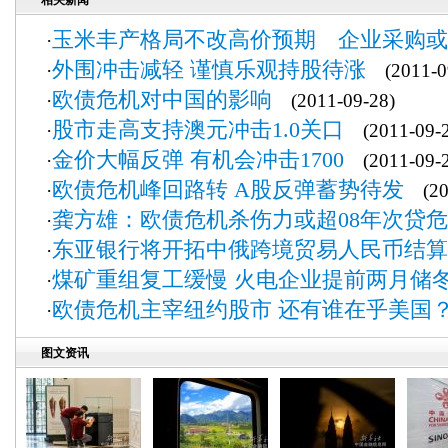
相关新闻
玉米丰产格局不改高价预期 企业采购或
·
外围冲击减轻 谨慎乐观持股待涨
·
(2011-09
欧债危机对中国的影响
·
(2011-09-28)
股市走高支持澳元冲击1.0关口
·
(2011-09-2
金价大幅反弹 有机会冲击1700
·
(2011-09-2
欧债危机峰回路转 A股反弹蓄势待发
·
(201
龚方雄：欧债危机杀伤力或超08年次贷
·
东亚银行将开拓中俄跨境贸易人民币结算
·
煤矿重组复工缓慢 火电企业提前两月储
·
欧债危机主宰纽约股市 还有谁在乎美国
·
图文资讯