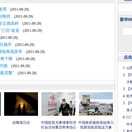
使用
(2011-09-29)
别电价
(2011-09-29)
新华0
业立德高科
(2011-09-29)
“三旧”改造
(2011-09-29)
011-09-29)
日揭开
(2011-09-29)
阳重组再现异常
(2011-09-29)
点击
仍将下降
(2011-09-28)
可能
(2011-09-28)
山
凰涅槃”
(2011-09-28)
【
大
【
杭
【
美
C
吉隆坡日出
中国疫苗为柬埔寨经济
中国政府援助老挝第六
中
社会活动重启带来信心
批新冠疫苗抵达万象
新