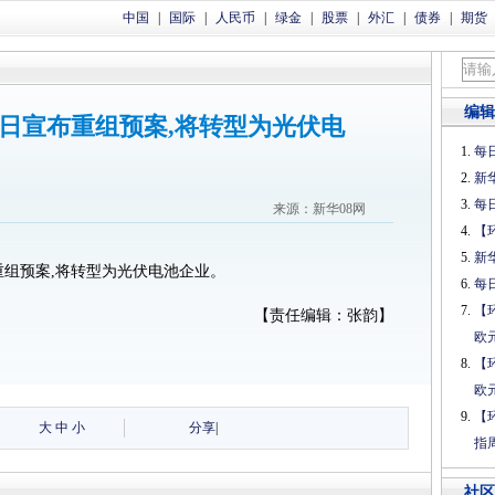
中国
|
国际
|
人民币
|
绿金
|
股票
|
外汇
|
债券
|
期货
编辑
9日宣布重组预案,将转型为光伏电
每日
新
每日
来源：新华08网
【
新
布重组预案,将转型为光伏电池企业。
每日
【
【责任编辑：张韵】
欧
【
欧
【
大
中
小
分享
|
指
社区