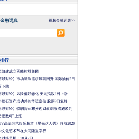
8金融词典
视频金融词典>>
排行
西组建成立晋能控股集团
环球财经】市场避险需求显著回升 国际油价2日
幅下跌
环球财经】风险偏好恶化 美元指数2日上涨
州福石资产成功并购华谊嘉信 股票9日复牌
环球财经】特朗普宣布推迟财政刺激措施谈判
元指数6日上涨
CTV高清综艺娱乐频道《星光达人秀》领航2020
华文化艺术节在大同隆重举行
华财经早报：10月2日