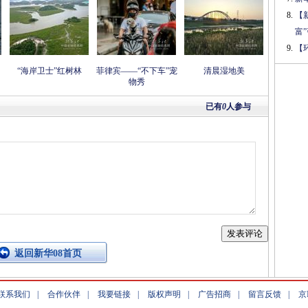
【
富
【
“海岸卫士”红树林
菲律宾——“不下车”宠
清晨湿地美
物秀
已有
0
人参与
返回新华08首页
联系我们
|
合作伙伴
|
我要链接
|
版权声明
|
广告招商
|
留言反馈
|
京