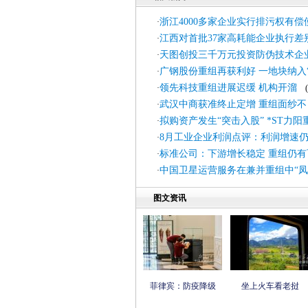
浙江4000多家企业实行排污权有偿
·
江西对首批37家高耗能企业执行差
·
天图创投三千万元投资防伪技术企
·
广钢股份重组再获利好 一地块纳入
·
领先科技重组进展迟缓 机构开溜
·
(2
武汉中商获准终止定增 重组面纱不
·
拟购资产发生“突击入股” *ST力
·
8月工业企业利润点评：利润增速
·
标准公司：下游增长稳定 重组仍有
·
中国卫星运营服务在兼并重组中“凤
·
图文资讯
菲律宾：防疫降级
坐上火车看老挝