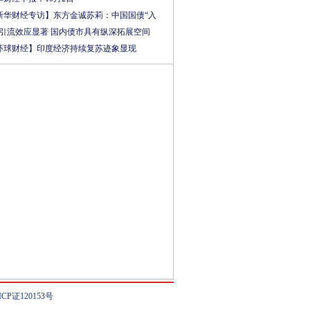
新华财经专访】东方金诚苏莉：中国国债“入
”引流效应显著 国内债市具有纵深拓展空间
环球财经】印度经济持续复苏迹象显现
ICP证120153号